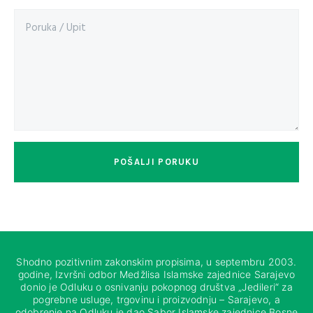
POŠALJI PORUKU
Shodno pozitivnim zakonskim propisima, u septembru 2003.
godine, Izvršni odbor Medžlisa Islamske zajednice Sarajevo
donio je Odluku o osnivanju pokopnog društva „Jedileri“ za
pogrebne usluge, trgovinu i proizvodnju – Sarajevo, a
odobrenje na Odluku je dao Sabor Islamske zajednice Bosne