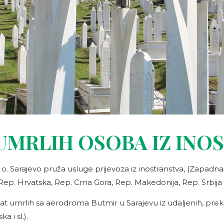
 UMRLIH OSOBA IZ INO
 o. Sarajevo pruža usluge prijevoza iz inostranstva, (Zapadn
(Rep. Hrvatska, Rep. Crna Gora, Rep. Makedonija, Rep. Srbija 
ihvat umrlih sa aerodroma Butmir u Sarajevu iz udaljenih, pr
a i sl.).