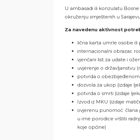
U ambasadi ili konzulatu Bosne i
okruženju smještenih u Sarajev
Za navedenu aktivnost potrebn
lična karta umrle osobe ili
internacionalni obrazac ro
vjenčani list za udate i ož
uvjerenje o državljanstvu 
potvrda o obezbijeđenom g
dozvola za ukop (izdaje lj
potvrda o smrti (izdaje lje
Izvod iz MKU (izdaje matič
ovjerenu punomoć člana por
u ime porodice vrštiti rad
koje općine)