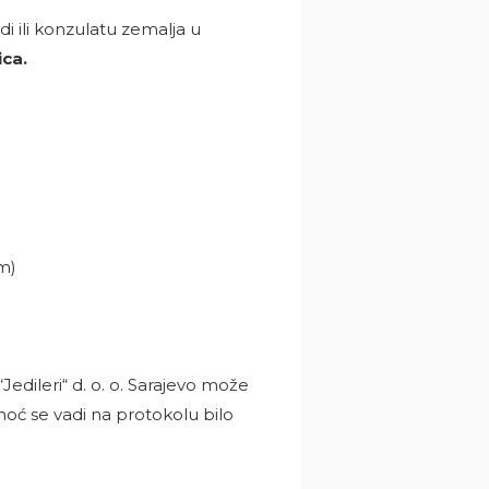
i ili konzulatu zemalja u
ca.
m)
dileri“ d. o. o. Sarajevo može
oć se vadi na protokolu bilo