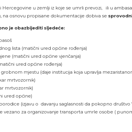
 Hercegovine u zemlji iz koje se umrli prevozi, ili u ambasad
u, na osnovu propisane dokumentacije dobiva se
sprovodni
o je obazbijediti sljedeće:
 pasoš
dnog lista (matični ured općine rođenja)
enjene (matični ured općine vjenčanja)
(matični ured općine rođenja)
robnom mjestu (daje institucija koja upravlja mezaristano
ekar mrtvozornik)
kar mrtvozornik)
ni ured općine)
odice (izjavu o davanju saglasnosti da pokopno društvo “Je
nje vezano za organizovanje transporta umrle osobe ( punom