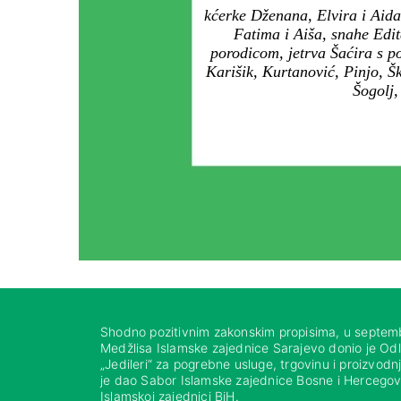
kćerke Dženana, Elvira i Aida
Fatima i Aiša, snahe Edit
porodicom, jetrva Šaćira s po
Karišik, Kurtanović, Pinjo, 
Šogolj,
Shodno pozitivnim zakonskim propisima, u septem
Medžlisa Islamske zajednice Sarajevo donio je Od
„Jedileri“ za pogrebne usluge, trgovinu i proizvod
je dao Sabor Islamske zajednice Bosne i Hercegovi
Islamskoj zajednici BiH.