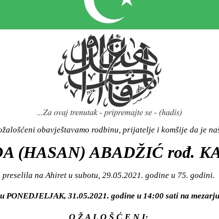
žalošćeni obavještavamo rodbinu, prijatelje i komšije da je n
A (HASAN) ABADŽIĆ rođ. K
preselila na Ahiret u subotu, 29.05.2021. godine u 75. godini.
ti u PONEDJELJAK, 31.05.2021. godine u 14:00 sati na mez
O Ž A L O Š Ć E N I: