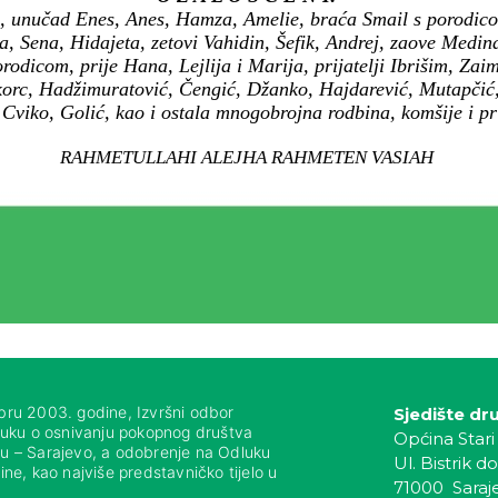
, unučad Enes, Anes, Hamza, Amelie, braća Smail s porodicom
a, Sena, Hidajeta, zetovi Vahidin, Šefik, Andrej, zaove Medi
rodicom, prije Hana, Lejlija i Marija, prijatelji Ibrišim, Zai
Škorc, Hadžimuratović, Čengić, Džanko, Hajdarević, Mutapčić
 Cviko, Golić, kao i ostala mnogobrojna rodbina, komšije i pri
RAHMETULLAHI ALEJHA RAHMETEN VASIAH
bru 2003. godine, Izvršni odbor
Sjedište dr
luku o osnivanju pokopnog društva
Općina Stari
nju – Sarajevo, a odobrenje na Odluku
Ul. Bistrik do
ne, kao najviše predstavničko tijelo u
71000 Saraj