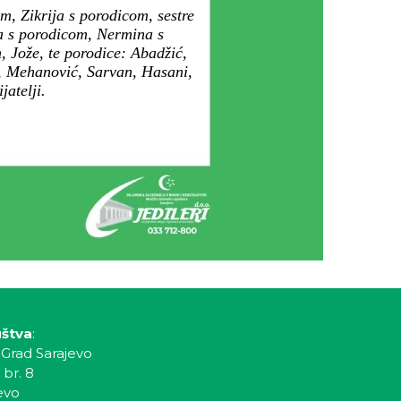
, Zikrija s porodicom, sestre
na s porodicom, Nermina s
m, Jože, te porodice: Abadžić,
, Mehanović, Sarvan, Hasani,
jatelji.
uštva
:
 Grad Sarajevo
 br. 8
evo