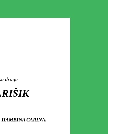
aša draga
ARIŠIK
arju HAMBINA CARINA.