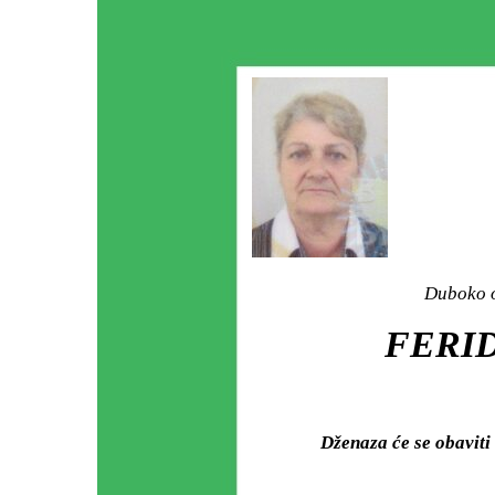
Duboko o
FERID
Dženaza će se obavi