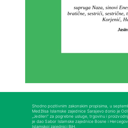
supruga Naza, sinovi Enes
bratične, sestrići, sestrične,
Korjenić, Ha
Jasin
Shodno pozitivnim zakonskim propisima, u septem
Medžlisa Islamske zajednice Sarajevo donio je Od
„Jedileri“ za pogrebne usluge, trgovinu i proizvod
je dao Sabor Islamske zajednice Bosne i Hercegovi
Islamskoj zajednici BiH.