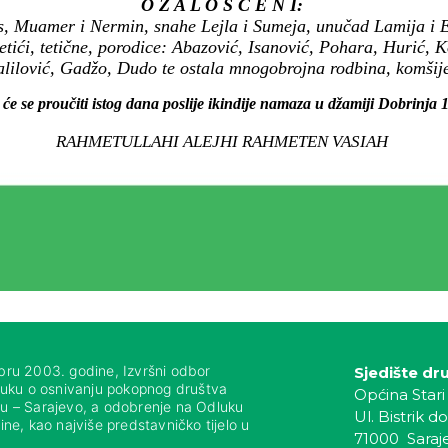
O Ž A L O Š Ć E N I:
, Muamer i Nermin, snahe Lejla i Sumeja, unučad Lamija i Ed
 tetići, tetične, porodice: Abazović, Isanović, Pohara, Hurić, 
lilović, Gadžo, Dudo te ostala mnogobrojna rodbina, komšije i
 će se proučiti istog dana poslije ikindije namaza u džamiji Dobrinja 
RAHMETULLAHI ALEJHI RAHMETEN VASIAH
bru 2003. godine, Izvršni odbor
Sjedište dr
luku o osnivanju pokopnog društva
Općina Stari
nju – Sarajevo, a odobrenje na Odluku
Ul. Bistrik do
ne, kao najviše predstavničko tijelo u
71000 Saraj