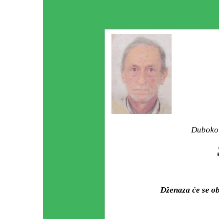
Duboko 
Dženaza će se o