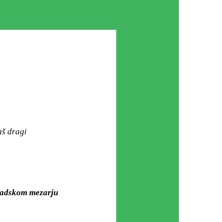
aš dragi
Gradskom mezarju