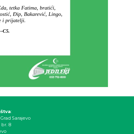
a, tetka Fatima, bratići,
Kostić, Đip, Bakarević, Lingo,
 prijatelji.
1–C5.
uštva
:
 Grad Sarajevo
 br. 8
evo