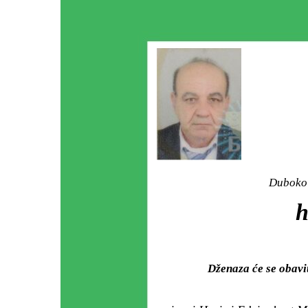
Duboko 
Dženaza će se obav