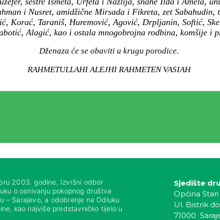
uzefer, sestre Ismeta, Urfeta i Nazlija, snahe Ilda i Amela, u
 Rahman i Nusret, amidžične Mirsada i Fikreta, zet Sabahudin,
ić, Korać, Taraniš, Huremović, Agović, Drpljanin, Softić, Sk
Šabotić, Alagić, kao i ostala mnogobrojna rodbina, komšije i pr
Dženaza će se obaviti u krugu porodice.
RAHMETULLAHI ALEJHI RAHMETEN VASIAH
bru 2003. godine, Izvršni odbor
Sjedište dr
luku o osnivanju pokopnog društva
Općina Stari
nju – Sarajevo, a odobrenje na Odluku
Ul. Bistrik do
ne, kao najviše predstavničko tijelo u
71000 Saraj