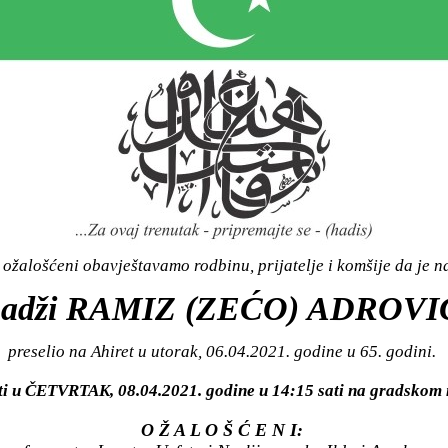
ožalošćeni obavještavamo rodbinu, prijatelje i komšije da je n
hadži RAMIZ (ZEĆO) ADROVI
preselio na Ahiret u utorak, 06.04.2021. godine u 65. godini.
iti u ČETVRTAK, 08.04.2021. godine u 14:15 sati na gradsk
O Ž A L O Š Ć E N I: