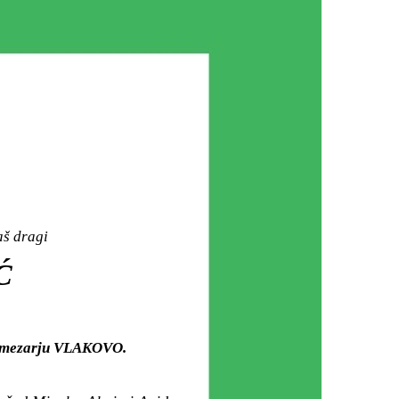
aš dragi
Ć
om mezarju VLAKOVO.