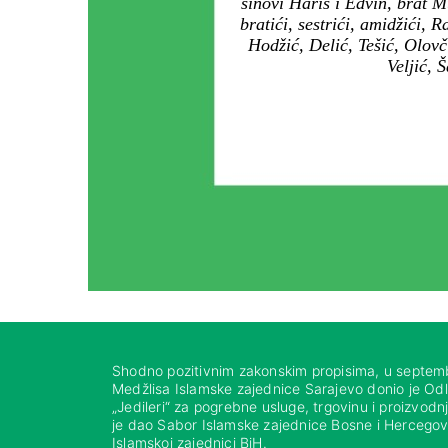
sinovi Haris i Edvin, brat M
bratići, sestrići, amidžići,
Hodžić, Delić, Tešić, Olovč
Veljić, 
Shodno pozitivnim zakonskim propisima, u septem
Medžlisa Islamske zajednice Sarajevo donio je Od
„Jedileri“ za pogrebne usluge, trgovinu i proizvod
je dao Sabor Islamske zajednice Bosne i Hercegovi
Islamskoj zajednici BiH.