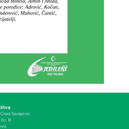
nučad Minela, Almin i Anida,
 te porodice: Adrović, Kočan,
enderović, Muhović, Čantić,
ijatelji.
uštva
:
 Grad Sarajevo
 br. 8
evo