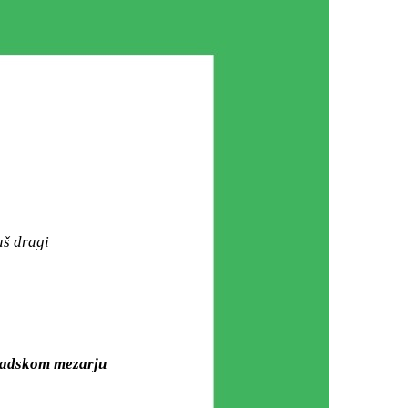
aš dragi
Gradskom mezarju