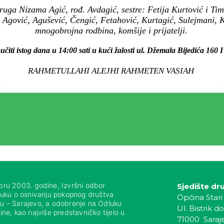
ruga Nizama Agić, rođ. Avdagić, sestre: Fetija Kurtović i Ti
 Agović, Agušević, Čengić, Fetahović, Kurtagić, Sulejmani, K
mnogobrojna rodbina, komšije i prijatelji.
učiti istog dana u 14:00 sati u kući žalosti ul. Džemala Bijedića 160 I 
RAHMETULLAHI ALEJHI RAHMETEN VASIAH
bru 2003. godine, Izvršni odbor
Sjedište dr
luku o osnivanju pokopnog društva
Općina Stari
nju – Sarajevo, a odobrenje na Odluku
Ul. Bistrik do
ne, kao najviše predstavničko tijelo u
71000 Saraj