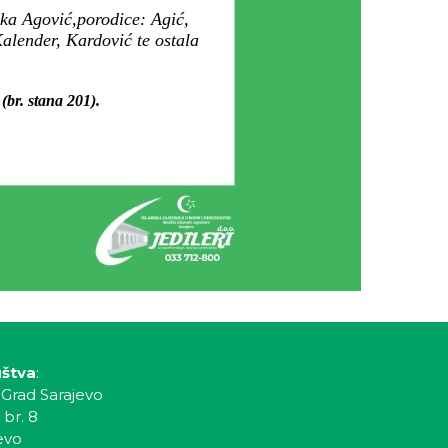
mka Agović,porodice: Agić,
alender, Kardović te ostala
(br. stana 201).
uštva
:
 Grad Sarajevo
 br. 8
evo