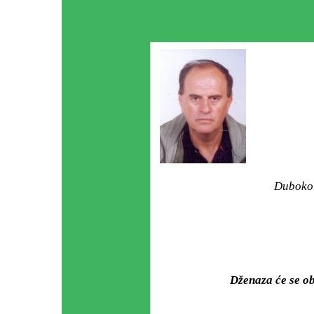
Duboko 
Dženaza će se o