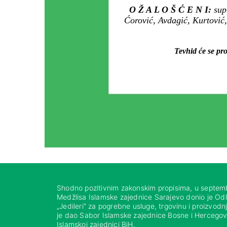
O Ž A L O Š Ć E N I:
sup
Ćorović, Avdagić, Kurtović,
Tevhid će se pro
Shodno pozitivnim zakonskim propisima, u septem
Medžlisa Islamske zajednice Sarajevo donio je Od
„Jedileri“ za pogrebne usluge, trgovinu i proizvod
je dao Sabor Islamske zajednice Bosne i Hercegovi
Islamskoj zajednici BiH.