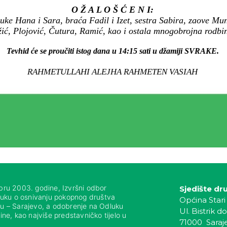
O Ž A L O Š Ć E N I:
uke Hana i Sara, braća Fadil i Izet, sestra Sabira, zaove Mun
ć, Plojović, Čutura, Ramić, kao i ostala mnogobrojna rodbina,
Tevhid će se proučiti istog dana u 14:15 sati u džamiji SVRAKE.
RAHMETULLAHI ALEJHA RAHMETEN VASIAH
bru 2003. godine, Izvršni odbor
Sjedište dr
luku o osnivanju pokopnog društva
Općina Stari
nju – Sarajevo, a odobrenje na Odluku
Ul. Bistrik do
ne, kao najviše predstavničko tijelo u
71000 Saraj