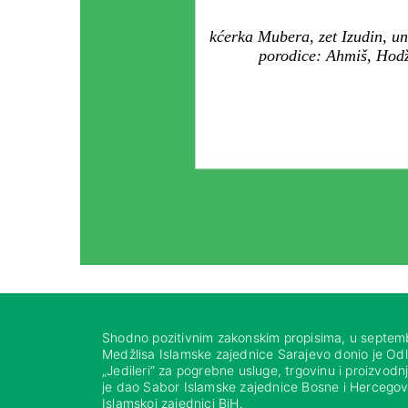
kćerka Mubera, zet Izudin, un
porodice: Ahmiš, Hodži
Shodno pozitivnim zakonskim propisima, u septem
Medžlisa Islamske zajednice Sarajevo donio je Od
„Jedileri“ za pogrebne usluge, trgovinu i proizvod
je dao Sabor Islamske zajednice Bosne i Hercegovi
Islamskoj zajednici BiH.