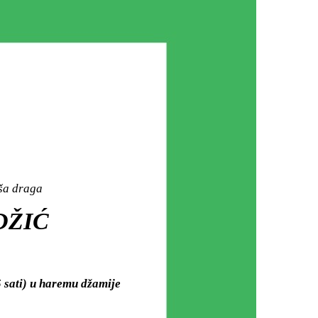
aša draga
DŽIĆ
 sati) u haremu džamije