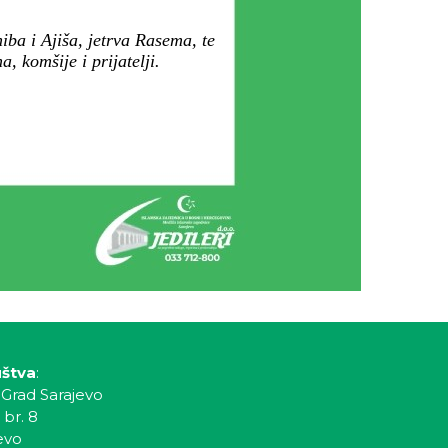
iba i Ajiša, jetrva Rasema, te
 komšije i prijatelji.
uštva
:
 Grad Sarajevo
 br. 8
evo