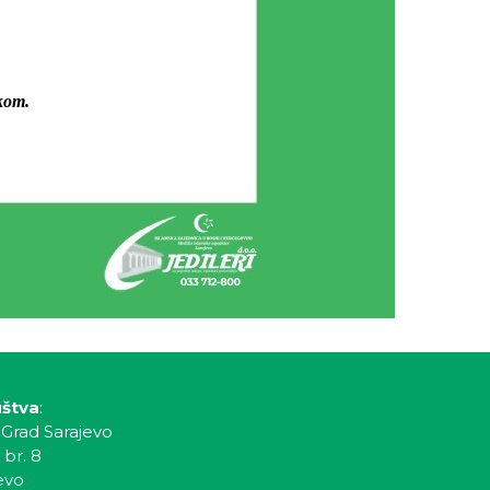
kom.
uštva
:
 Grad Sarajevo
 br. 8
evo