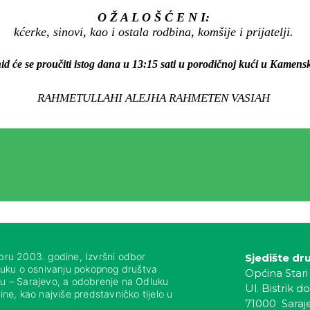
O Ž A L O Š Ć E N I:
kćerke, sinovi, kao i ostala rodbina, komšije i prijatelji.
id će se proučiti istog dana u 13:15 sati u porodičnoj kući u Kamens
RAHMETULLAHI ALEJHA RAHMETEN VASIAH
bru 2003. godine, Izvršni odbor
Sjedište dr
luku o osnivanju pokopnog društva
Općina Stari
nju – Sarajevo, a odobrenje na Odluku
Ul. Bistrik do
ne, kao najviše predstavničko tijelo u
71000 Saraj