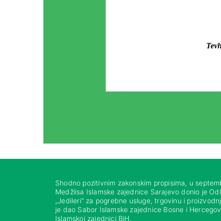
Tevh
Shodno pozitivnim zakonskim propisima, u septem
Medžlisa Islamske zajednice Sarajevo donio je Od
„Jedileri“ za pogrebne usluge, trgovinu i proizvod
je dao Sabor Islamske zajednice Bosne i Hercegovi
Islamskoj zajednici BiH.