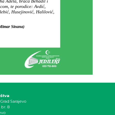
ha Adela, braća Behadil i
com, te porodice: Avdić,
ebić, Husejinović, Halilović,
r Mimar Sinana)
uštva
:
 Grad Sarajevo
 br. 8
evo