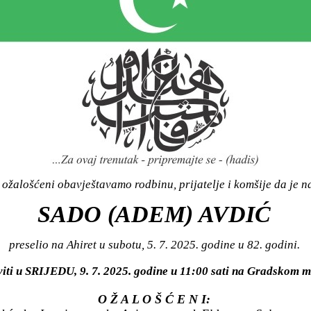
ožalošćeni obavještavamo rodbinu, prijatelje i komšije da je n
SADO (ADEM) AVDIĆ
preselio na Ahiret u subotu, 5. 7. 2025. godine u 82. godini.
viti u SRIJEDU, 9. 7. 2025. godine u 11:00 sati na Gradsko
O Ž A L O Š Ć E N I: