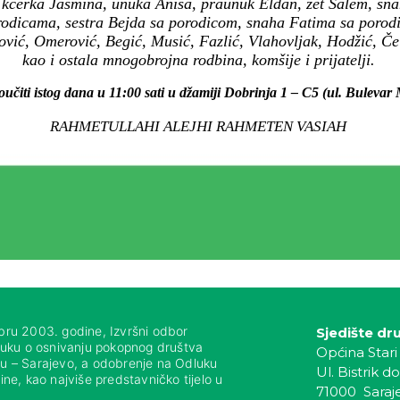
 kćerka Jasmina, unuka Anisa, praunuk Eldan, zet Salem, sna
rodicama, sestra Bejda sa porodicom, snaha Fatima sa porodi
vić, Omerović, Begić, Musić, Fazlić, Vlahovljak, Hodžić, Čel
kao i ostala mnogobrojna rodbina, komšije i prijatelji.
oučiti istog dana u 11:00 sati u džamiji Dobrinja 1 – C5 (ul. Buleva
RAHMETULLAHI ALEJHI RAHMETEN VASIAH
bru 2003. godine, Izvršni odbor
Sjedište dr
luku o osnivanju pokopnog društva
Općina Stari
nju – Sarajevo, a odobrenje na Odluku
Ul. Bistrik do
ne, kao najviše predstavničko tijelo u
71000 Saraj