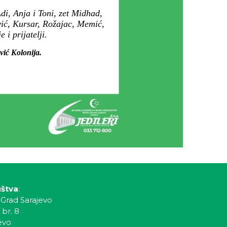
i, Anja i Toni, zet Midhad,
vić, Kursar, Rožajac, Memić,
i prijatelji.
vić Kolonija.
uštva
:
 Grad Sarajevo
 br. 8
evo