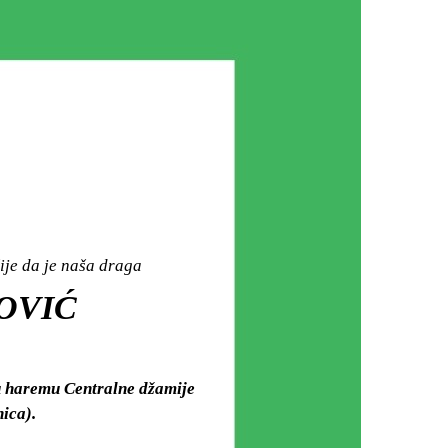
ije da je naša draga
ROVIĆ
 u haremu Centralne džamije
ica).