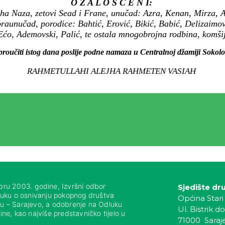
O Ž A L O Š Ć E N I:
ha Naza, zetovi Sead i Frane, unučad: Azra, Kenan, Mirza, Ad
praunučad, porodice: Bahtić, Erović, Bikić, Babić, Delizaimo
Ećo, Ademovski, Palić, te ostala mnogobrojna rodbina, komšije 
proučiti istog dana poslije podne namaza u Centralnoj džamiji Sokolo
RAHMETULLAHI ALEJHA RAHMETEN VASIAH
bru 2003. godine, Izvršni odbor
Sjedište dr
luku o osnivanju pokopnog društva
Općina Stari
nju – Sarajevo, a odobrenje na Odluku
Ul. Bistrik do
ne, kao najviše predstavničko tijelo u
71000 Saraj