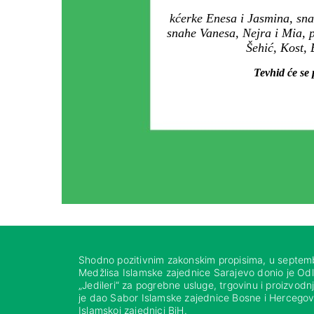
kćerke Enesa i Jasmina, sna
snahe Vanesa, Nejra i Mia, 
Šehić, Kost, 
Tevhid će se 
Shodno pozitivnim zakonskim propisima, u septem
Medžlisa Islamske zajednice Sarajevo donio je Od
„Jedileri“ za pogrebne usluge, trgovinu i proizvod
je dao Sabor Islamske zajednice Bosne i Hercegovi
Islamskoj zajednici BiH.