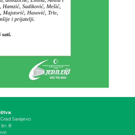
do, amidžične, Emina, Amila i
, Hamzić, Sadiković, Mešić,
, Majstorić, Hasović, Trle,
je i prijatelji.
 sati.
uštva
:
 Grad Sarajevo
 br. 8
evo