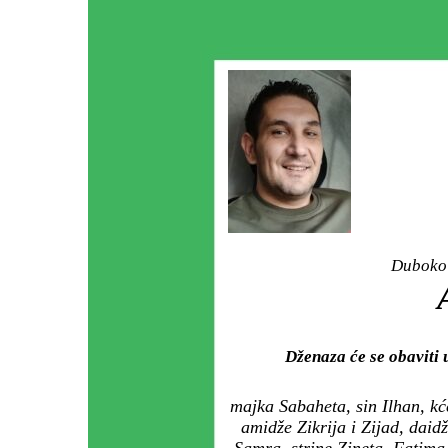
Duboko 
Dženaza će se obavit
majka Sabaheta, sin Ilhan, k
amidže Zikrija i Zijad, daid