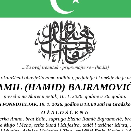
ožalošćeni obavještavamo rodbinu, prijatelje i komšije da je n
AMIL (HAMID) BAJRAMOVI
preselio na Ahiret u petak, 16. 1. 2026. godine u 36. godini.
i u PONEDJELJAK, 19. 1. 2026. godine u 13:00 sati na Grad
O Ž A L O Š Ć E N I:
ćerka Amna, brat Edin, supruga Elzina Ramić Bajramović, bra
že Mujo i Meho, tetke Suad i Mujesira, tetići i tetične: Mirza,