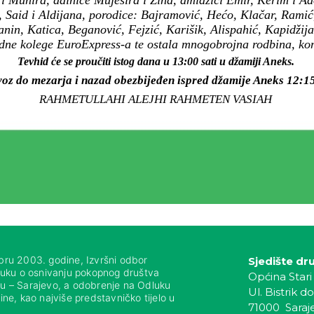
 i Munira, dainice Mujesira i Zina, amidžići Emir, Kerim i A
, Said i Aldijana, porodice: Bajramović, Hećo, Klačar, Ramić
nin, Katica, Beganović, Fejzić, Karišik, Alispahić, Kapidžija
ne kolege EuroExpress-a te ostala mnogobrojna rodbina, komši
Tevhid će se proučiti istog dana u 13:00 sati u džamiji Aneks.
voz do mezarja i nazad obezbijeđen ispred džamije Aneks 12:15
RAHMETULLAHI ALEJHI RAHMETEN VASIAH
bru 2003. godine, Izvršni odbor
Sjedište dr
luku o osnivanju pokopnog društva
Općina Stari
nju – Sarajevo, a odobrenje na Odluku
Ul. Bistrik do
ne, kao najviše predstavničko tijelo u
71000 Saraj