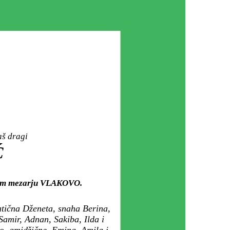
aš dragi
Ć
skom mezarju VLAKOVO.
tična Dženeta, snaha Berina,
 Samir, Adnan, Sakiba, Ilda i