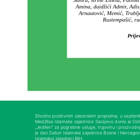
Samra, strine Zineta, Fatima
Amina, daidžići Admir, Adis
Arnautović, Memić, Trublja
Rustempašić, rad
Prije
Shodno pozitivnim zakonskim propisima, u septem
Medžlisa Islamske zajednice Sarajevo donio je Od
„Jedileri“ za pogrebne usluge, trgovinu i proizvod
je dao Sabor Islamske zajednice Bosne i Hercegovi
Islamskoj zajednici BiH.