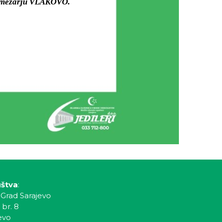
om mezarju VLAKOVO.
uštva
:
 Grad Sarajevo
 br. 8
evo