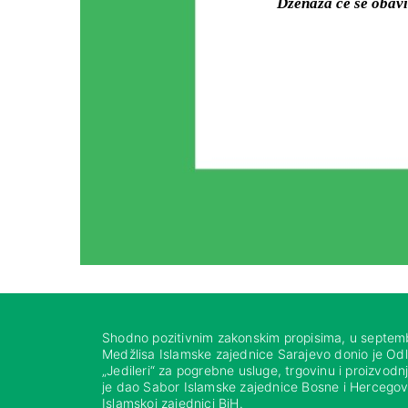
Dženaza će se obav
Shodno pozitivnim zakonskim propisima, u septem
Medžlisa Islamske zajednice Sarajevo donio je Od
„Jedileri“ za pogrebne usluge, trgovinu i proizvod
je dao Sabor Islamske zajednice Bosne i Hercegovi
Islamskoj zajednici BiH.