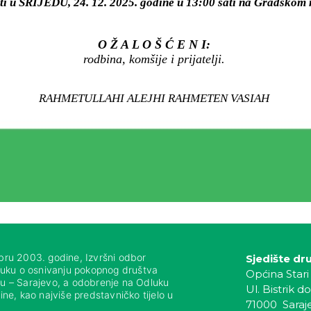
iti u SRIJEDU, 24. 12. 2025. godine u 13:00 sati na Gradsk
O Ž A L O Š Ć E N I:
rodbina, komšije i prijatelji.
RAHMETULLAHI ALEJHI RAHMETEN VASIAH
bru 2003. godine, Izvršni odbor
Sjedište dr
luku o osnivanju pokopnog društva
Općina Stari
nju – Sarajevo, a odobrenje na Odluku
Ul. Bistrik do
ne, kao najviše predstavničko tijelo u
71000 Saraj