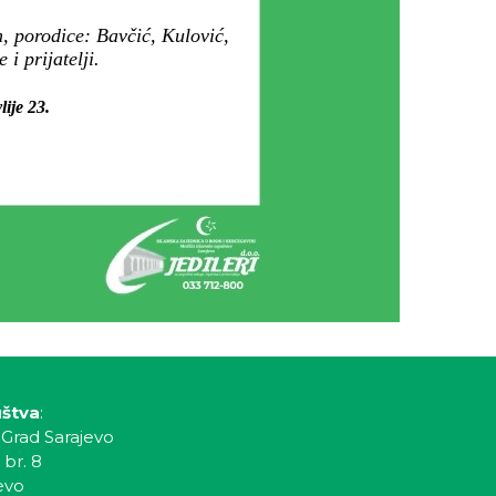
, porodice: Bavčić, Kulović,
i prijatelji.
lije 23.
uštva
:
 Grad Sarajevo
 br. 8
evo