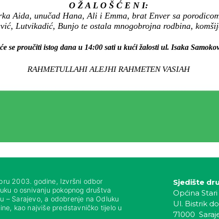
O Ž A L O Š Ć E N I:
erka Aida, unučad Hana, Ali i Emma, brat Enver sa porodicom
vić, Lutvikadić, Bunjo te ostala mnogobrojna rodbina, komšije 
će se proučiti istog dana u 14:00 sati u kući žalosti ul. Isaka Samokov
RAHMETULLAHI ALEJHI RAHMETEN VASIAH
bru 2003. godine, Izvršni odbor
Sjedište dr
luku o osnivanju pokopnog društva
Općina Stari
nju – Sarajevo, a odobrenje na Odluku
Ul. Bistrik do
ne, kao najviše predstavničko tijelo u
71000 Saraj