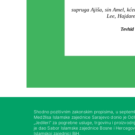
supruga Ajiša, sin Amel, kć
Lee, Hajdare
Tevhid 
Shodno pozitivnim zakonskim propisima, u septem
Medžlisa Islamske zajednice Sarajevo donio je Od
„Jedileri“ za pogrebne usluge, trgovinu i proizvod
je dao Sabor Islamske zajednice Bosne i Hercegovi
Islamskoj zajednici BiH.