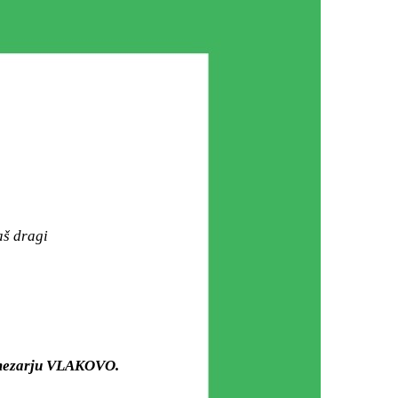
aš dragi
m mezarju VLAKOVO.