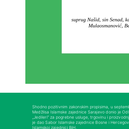
suprug Našid, sin Senad, kć
Mulaosmanović, Beći
Shodno pozitivnim zakonskim propisima, u septem
Medžlisa Islamske zajednice Sarajevo donio je Od
„Jedileri“ za pogrebne usluge, trgovinu i proizvod
je dao Sabor Islamske zajednice Bosne i Hercegovi
Islamskoj zajednici BiH.