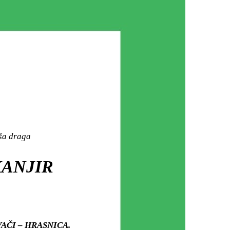
aša draga
KANJIR
KOVAČI – HRASNICA.