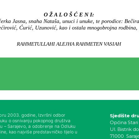
O Ž A L O Š Ć E N I:
erka Jasna, snaha Nataša, unuci i unuke, te porodice: Bečirag
rović, Ćurić, Uzunović, kao i ostala mnogobrojna rodbina, ko
RAHMETULLAHI ALEJHA RAHMETEN VASIAH
bru 2003. godine, Izvršni odbor
Sjedište dr
luku o osnivanju pokopnog društva
Općina Stari
nju – Sarajevo, a odobrenje na Odluku
Ul. Bistrik do
ne, kao najviše predstavničko tijelo u
71000 Saraj