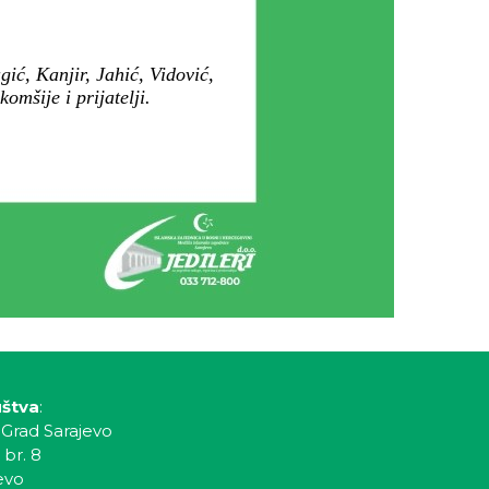
ić, Kanjir, Jahić, Vidović,
mšije i prijatelji.
uštva
:
 Grad Sarajevo
 br. 8
evo