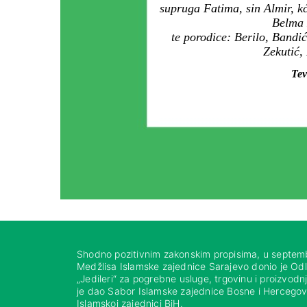
supruga Fatima, sin Almir, k
Belma K
te porodice: Berilo, Bandi
Zekutić,
Tev
Shodno pozitivnim zakonskim propisima, u septem
Medžlisa Islamske zajednice Sarajevo donio je Od
„Jedileri“ za pogrebne usluge, trgovinu i proizvod
je dao Sabor Islamske zajednice Bosne i Hercegovi
Islamskoj zajednici BiH.