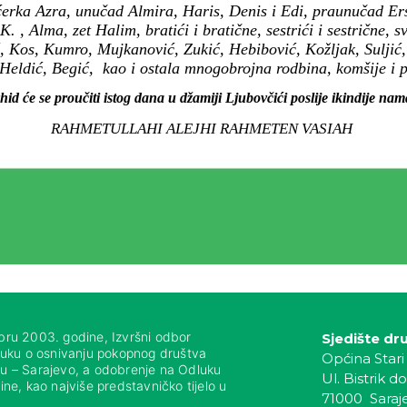
ćerka Azra, unučad Almira, Haris, Denis i Edi, praunučad Er
. , Alma, zet Halim, bratići i bratične, sestrići i sestrične, sv
ć, Kos, Kumro, Mujkanović, Zukić, Hebibović, Kožljak, Suljić
 Heldić, Begić, kao i ostala mnogobrojna rodbina, komšije i pr
hid će se proučiti istog dana u džamiji Ljubovčići poslije ikindije na
RAHMETULLAHI ALEJHI RAHMETEN VASIAH
bru 2003. godine, Izvršni odbor
Sjedište dr
luku o osnivanju pokopnog društva
Općina Stari
nju – Sarajevo, a odobrenje na Odluku
Ul. Bistrik do
ne, kao najviše predstavničko tijelo u
71000 Saraj