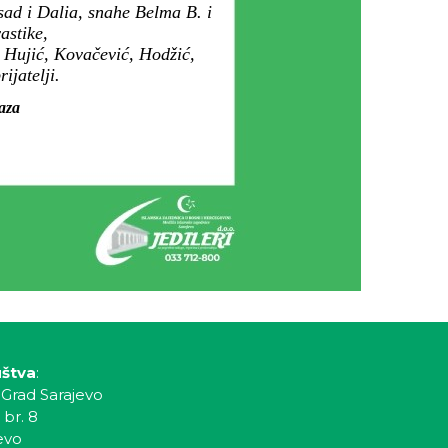
sad i Dalia, snahe Belma B. i
astike,
, Hujić, Kovačević, Hodžić,
ijatelji.
maza
uštva
:
 Grad Sarajevo
 br. 8
evo