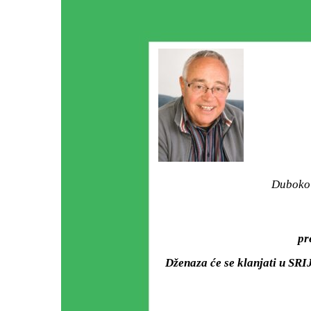
Duboko 
pr
Dženaza će se klanjati u SRI