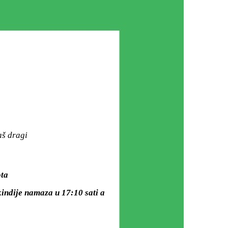
aš dragi
ota
indije namaza u 17:10 sati a