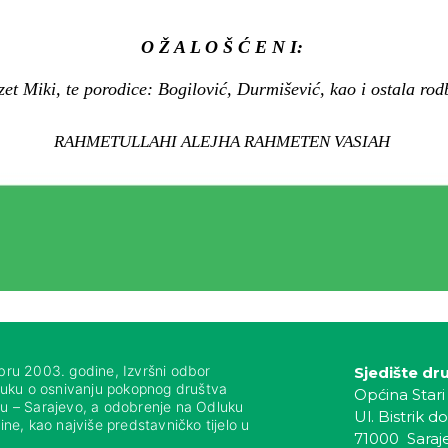
O Ž A L O Š Ć E N I:
zet Miki, te porodice: Bogilović, Durmišević, kao i ostala rodbi
RAHMETULLAHI ALEJHA RAHMETEN VASIAH
bru 2003. godine, Izvršni odbor
Sjedište dr
luku o osnivanju pokopnog društva
Općina Stari
nju – Sarajevo, a odobrenje na Odluku
Ul. Bistrik do
ne, kao najviše predstavničko tijelo u
71000 Saraj