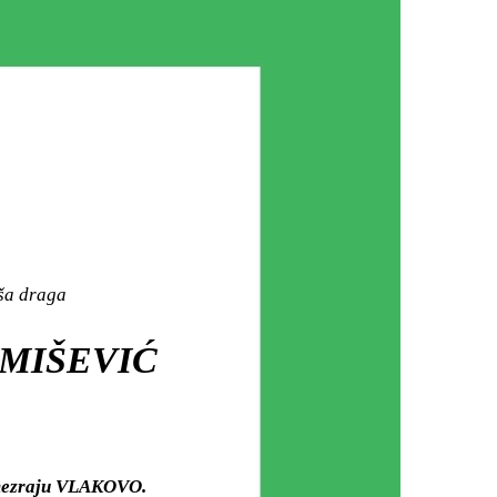
aša draga
RMIŠEVIĆ
 mezraju VLAKOVO.