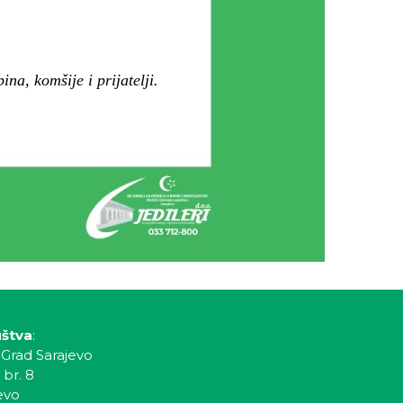
na, komšije i prijatelji.
uštva
:
 Grad Sarajevo
 br. 8
evo