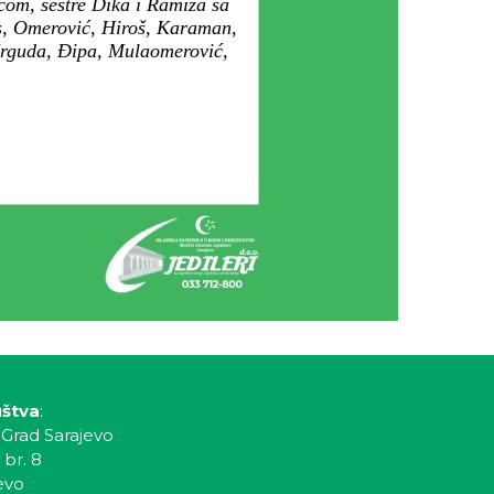
com, sestre Dika i Ramiza sa
as, Omerović, Hiroš, Karaman,
Mrguda, Đipa, Mulaomerović,
uštva
:
 Grad Sarajevo
 br. 8
evo