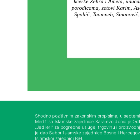
kćerke Zehra i Amela, unučad
porodicama, zetovi Karim, As
Spahić, Taamneh, Sinanović,
Shodno pozitivnim zakonskim propisima, u septem
Medžlisa Islamske zajednice Sarajevo donio je Od
„Jedileri“ za pogrebne usluge, trgovinu i proizvod
je dao Sabor Islamske zajednice Bosne i Hercegovi
Islamskoj zajednici BiH.