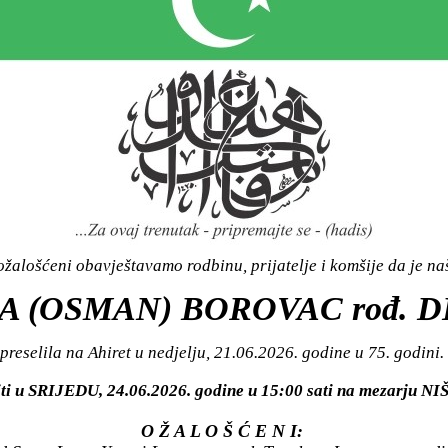
žalošćeni obavještavamo rodbinu, prijatelje i komšije da je n
A (OSMAN) BOROVAC rođ. 
preselila na Ahiret u nedjelju, 21.06.2026. godine u 75. godini.
ti u SRIJEDU, 24.06.2026. godine u 15:00 sati na mezarju
NI
O Ž A L O Š Ć E N I: