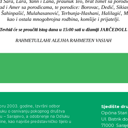
 Sara, Lara, Yann i Lana, praunuk Teo, brat Ismet sa porodi
ad i Amer sa porodicama, te porodice: Borovac, Dedić, Siki
 Šahinpašić, Mulahasanović, Terbunja-Hashani, Halilagić, 
kao i ostala mnogobrojna rodbina, komšije i prijatelji.
Tevhid će se proučiti istog dana u 15:00 sati u džamiji JARČEDOLI.
RAHMETULLAHI ALEJHA RAHMETEN VASIAH
bru 2003. godine, Izvršni odbor
Sjedište dr
luku o osnivanju pokopnog društva
Općina Stari
nju – Sarajevo, a odobrenje na Odluku
Ul. Bistrik do
ne, kao najviše predstavničko tijelo u
71000 Saraj