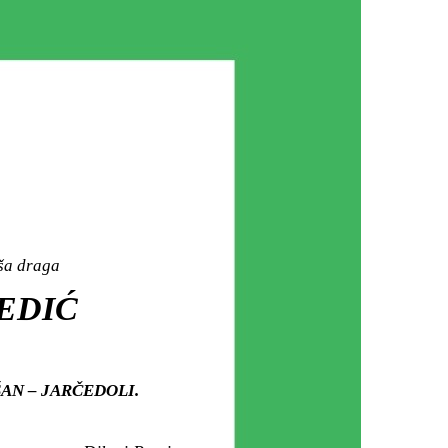
aša draga
DEDIĆ
ŠAN – JARČEDOLI.