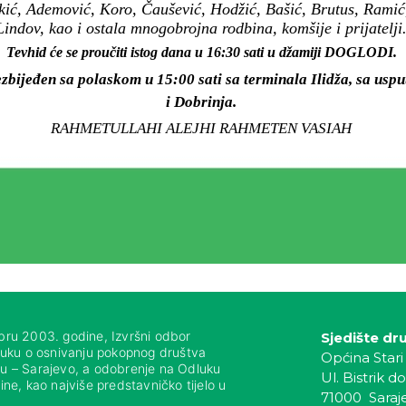
kić, Ademović, Koro, Čaušević, Hodžić, Bašić, Brutus, Rami
Lindov, kao i ostala mnogobrojna rodbina, komšije i prijatelji
Tevhid će se proučiti istog dana u 16:30 sati u džamiji DOGLODI.
zbijeđen sa polaskom u 15:00 sati sa terminala Ilidža, sa usp
i Dobrinja.
RAHMETULLAHI ALEJHI RAHMETEN VASIAH
bru 2003. godine, Izvršni odbor
Sjedište dr
luku o osnivanju pokopnog društva
Općina Stari
nju – Sarajevo, a odobrenje na Odluku
Ul. Bistrik do
ne, kao najviše predstavničko tijelo u
71000 Saraj