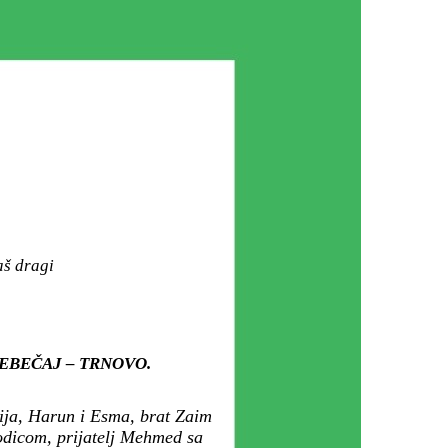
aš dragi
 TREBEČAJ – TRNOVO.
ija, Harun i Esma, brat Zaim
odicom, prijatelj Mehmed sa