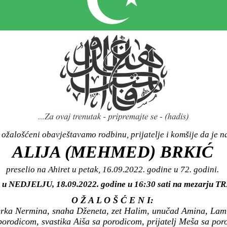
ožalošćeni obavještavamo rodbinu, prijatelje i komšije da je n
ALIJA (MEHMED) BRKIĆ
preselio na Ahiret u petak, 16.09.2022. godine u 72. godini.
ti u NEDJELJU, 18.09.2022. godine u 16:30 sati na mezarju
O Ž A L O Š Ć E N I:
ćerka Nermina, snaha Dženeta, zet Halim, unučad Amina, Lam
porodicom, svastika Aiša sa porodicom, prijatelj Meša sa por