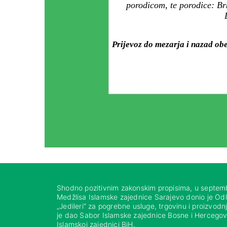
porodicom, te porodice: Br
Prijevoz do mezarja i nazad obe
Shodno pozitivnim zakonskim propisima, u septem
Medžlisa Islamske zajednice Sarajevo donio je Od
„Jedileri“ za pogrebne usluge, trgovinu i proizvod
je dao Sabor Islamske zajednice Bosne i Hercegovi
Islamskoj zajednici BiH.