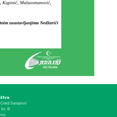
ć, Kupinić, Mulaosmanović,
.
utnim zaustavljanjima Nedžarići
uštva
:
 Grad Sarajevo
 br. 8
evo