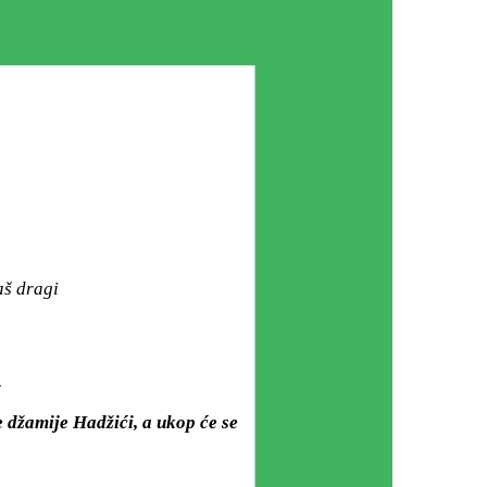
aš dragi
.
e džamije Hadžići, a ukop će se