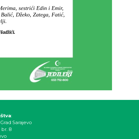
erima, sestrići Edin i Emir,
 Balić, Džeko, Zatega, Fatić,
ji.
Hadžići.
uštva
:
 Grad Sarajevo
 br. 8
evo