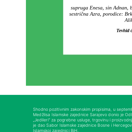
supruga Enesa, sin Adnan, br
sestrična Azra, porodice: Br
Ali
Tevhid ć
Shodno pozitivnim zakonskim propisima, u septem
Medžlisa Islamske zajednice Sarajevo donio je Od
„Jedileri“ za pogrebne usluge, trgovinu i proizvod
je dao Sabor Islamske zajednice Bosne i Hercegovi
Islamskoj zajednici BiH.