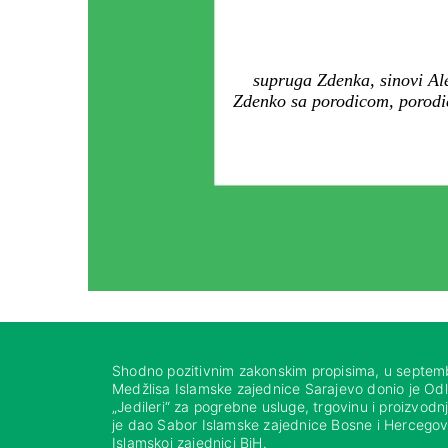
supruga Zdenka, sinovi Ale
Zdenko sa porodicom, porodice
Shodno pozitivnim zakonskim propisima, u septem
Medžlisa Islamske zajednice Sarajevo donio je Od
„Jedileri“ za pogrebne usluge, trgovinu i proizvod
je dao Sabor Islamske zajednice Bosne i Hercegovi
Islamskoj zajednici BiH.