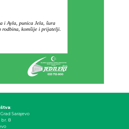
a i Ayla, punica Jela, šura
odbina, komšije i prijatelji.
uštva
:
 Grad Sarajevo
 br. 8
evo