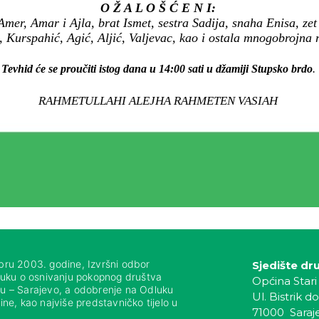
O Ž A L O Š Ć E N I:
mer, Amar i Ajla, brat Ismet, sestra Sadija, snaha Enisa, zet
 Kurspahić, Agić, Aljić, Valjevac, kao i ostala mnogobrojna ro
Tevhid će se proučiti istog dana u 14:00 sati u džamiji Stupsko brdo
.
RAHMETULLAHI ALEJHA RAHMETEN VASIAH
bru 2003. godine, Izvršni odbor
Sjedište dr
luku o osnivanju pokopnog društva
Općina Stari
nju – Sarajevo, a odobrenje na Odluku
Ul. Bistrik do
ne, kao najviše predstavničko tijelo u
71000 Saraj