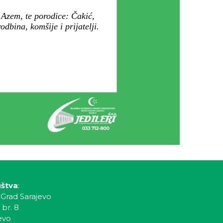
 Azem, te porodice: Čakić,
dbina, komšije i prijatelji.
uštva
:
 Grad Sarajevo
 br. 8
evo