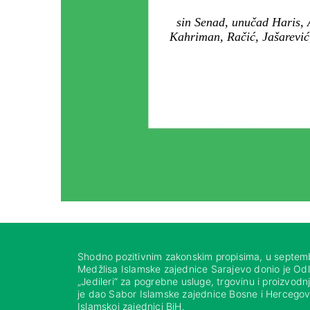
sin Senad, unučad Haris, A
Kahriman, Račić, Jašarević,
Shodno pozitivnim zakonskim propisima, u septem
Medžlisa Islamske zajednice Sarajevo donio je Od
„Jedileri“ za pogrebne usluge, trgovinu i proizvod
je dao Sabor Islamske zajednice Bosne i Hercegovi
Islamskoj zajednici BiH.