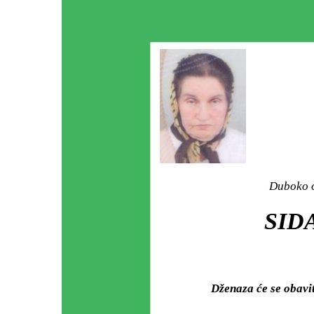
Duboko o
SID
Dženaza će se obav