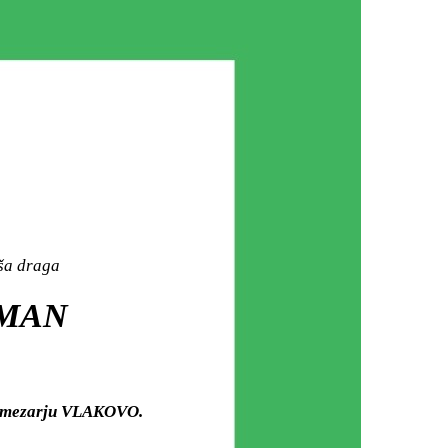
aša draga
IMAN
om mezarju VLAKOVO.