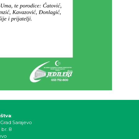
Uma, te porodice: Ćatović,
mzić, Kavazović, Đonlagić,
e i prijatelji.
uštva
:
 Grad Sarajevo
 br. 8
evo