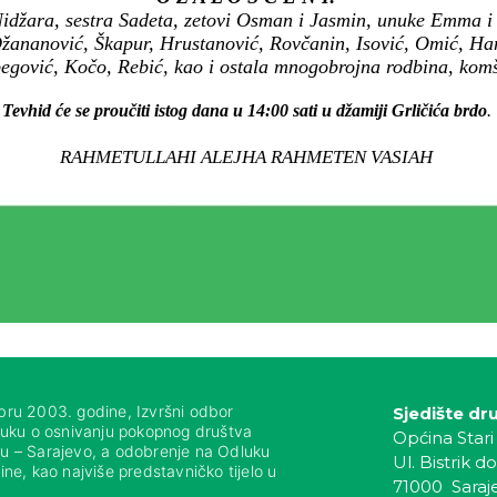
idžara, sestra Sadeta, zetovi Osman i Jasmin, unuke Emma i 
Džananović, Škapur, Hrustanović, Rovčanin, Isović, Omić, Ha
gović, Kočo, Rebić, kao i ostala mnogobrojna rodbina, komšij
Tevhid će se proučiti istog dana u 14:00 sati u džamiji Grličića brdo
.
RAHMETULLAHI ALEJHA RAHMETEN VASIAH
bru 2003. godine, Izvršni odbor
Sjedište dr
luku o osnivanju pokopnog društva
Općina Stari
nju – Sarajevo, a odobrenje na Odluku
Ul. Bistrik do
ne, kao najviše predstavničko tijelo u
71000 Saraj