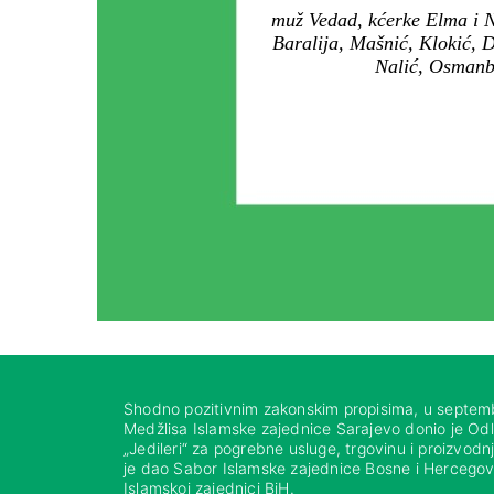
muž Vedad, kćerke Elma i N
Baralija, Mašnić, Klokić, 
Nalić, Osmanbe
Shodno pozitivnim zakonskim propisima, u septem
Medžlisa Islamske zajednice Sarajevo donio je Od
„Jedileri“ za pogrebne usluge, trgovinu i proizvod
je dao Sabor Islamske zajednice Bosne i Hercegovi
Islamskoj zajednici BiH.