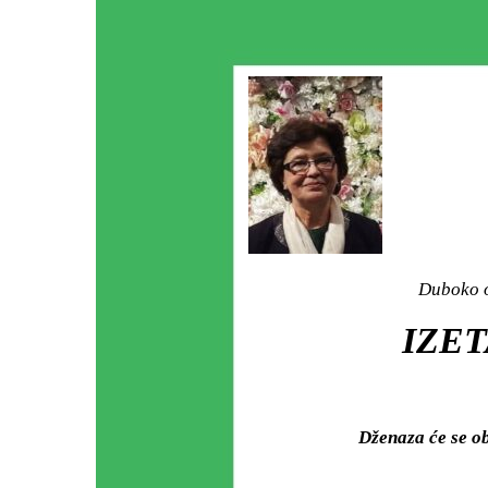
Duboko o
IZET
Dženaza će se o