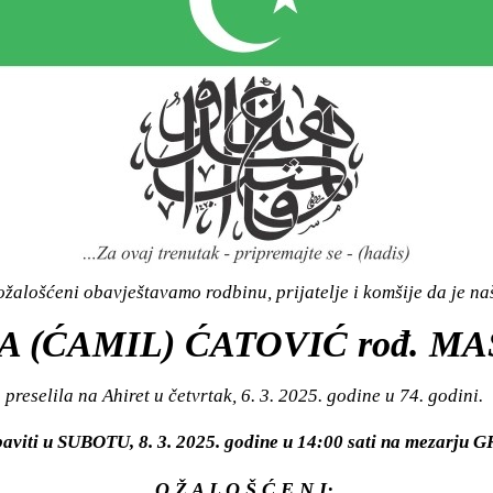
žalošćeni obavještavamo rodbinu, prijatelje i komšije da je n
A (ĆAMIL) ĆATOVIĆ rođ. M
preselila na Ahiret u četvrtak, 6. 3. 2025. godine u 74. godini.
baviti u SUBOTU, 8. 3. 2025. godine u 14:00 sati na mezarj
O Ž A L O Š Ć E N I: