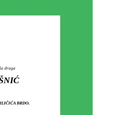
aša draga
AŠNIĆ
u GRLIČIĆA BRDO.