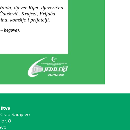
aida, djever Rifet, djeverična
Čaušević, Krujezi, Prljača,
a, komšije i prijatelji.
 – begova).
uštva
:
 Grad Sarajevo
 br. 8
evo