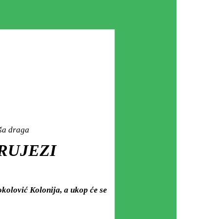
aša draga
KRUJEZI
kolović Kolonija, a ukop će se