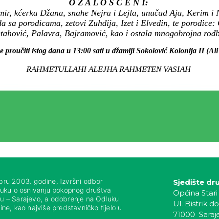
O Ž A L O Š Ć E N I:
mir, kćerka Džana, snahe Nejra i Lejla, unučad Aja, Kerim i N
a sa porodicama, zetovi Zuhdija, Izet i Elvedin, te porodice: 
tahović, Palavra, Bajramović, kao i ostala mnogobrojna rodbin
e proučiti istog dana u 13:00 sati u džamiji Sokolović Kolonija II (Ali
RAHMETULLAHI ALEJHA RAHMETEN VASIAH
bru 2003. godine, Izvršni odbor
Sjedište dr
luku o osnivanju pokopnog društva
Općina Stari
nju – Sarajevo, a odobrenje na Odluku
Ul. Bistrik do
ne, kao najviše predstavničko tijelo u
71000 Saraj