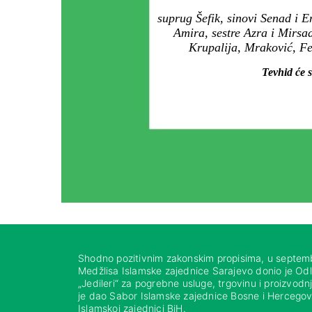
suprug Šefik, sinovi Senad i E
Amira, sestre Azra i Mirsad
Krupalija, Mraković, Fe
Tevhid će s
Shodno pozitivnim zakonskim propisima, u septem
Medžlisa Islamske zajednice Sarajevo donio je Od
„Jedileri“ za pogrebne usluge, trgovinu i proizvod
je dao Sabor Islamske zajednice Bosne i Hercegovi
Islamskoj zajednici BiH.