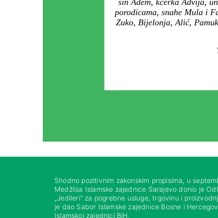
sin Adem, kćerka Advija, un
porodicama, snahe Mula i Fat
Zuko, Bijelonja, Alić, Pamu
Shodno pozitivnim zakonskim propisima, u septem
Medžlisa Islamske zajednice Sarajevo donio je Od
„Jedileri“ za pogrebne usluge, trgovinu i proizvod
je dao Sabor Islamske zajednice Bosne i Hercegovi
Islamskoj zajednici BiH.