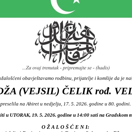
žalošćeni obavještavamo rodbinu, prijatelje i komšije da je n
DŽA (VEJSIL) ČELIK rođ. VE
preselila na Ahiret u nedjelju, 17. 5. 2026. godine u 80. godini.
viti u UTORAK, 19. 5. 2026. godine u 14:00 sati na Gradsko
O Ž A L O Š Ć E N I: