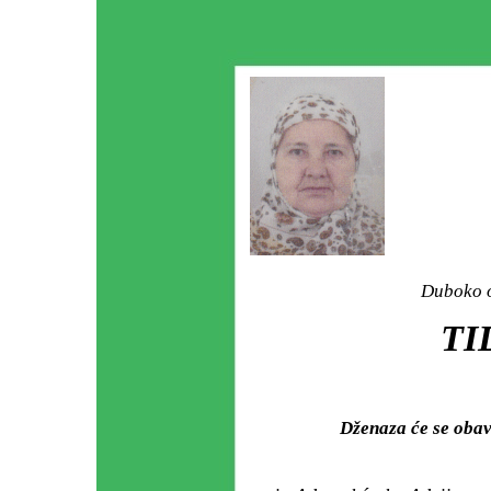
Duboko o
TI
Dženaza će se oba