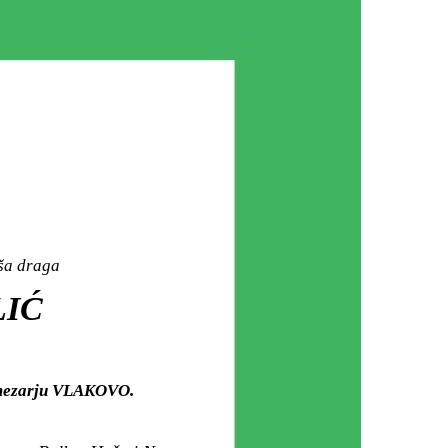
aša draga
LIĆ
m mezarju VLAKOVO.