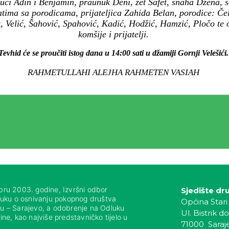
uci Adin i Benjamin, praunuk Deni, zet Safet, snaha Džena, s
ima sa porodicama, prijateljica Zahida Belan, porodice: Čel
k, Velić, Šahović, Spahović, Kadić, Hodžić, Hamzić, Pločo te
komšije i prijatelji.
Tevhid će se proučiti istog dana u 14:00 sati u džamiji Gornji Velešići.
RAHMETULLAHI ALEJHA RAHMETEN VASIAH
bru 2003. godine, Izvršni odbor
Sjedište dr
luku o osnivanju pokopnog društva
Općina Stari
nju – Sarajevo, a odobrenje na Odluku
Ul. Bistrik do
ne, kao najviše predstavničko tijelo u
71000 Saraj