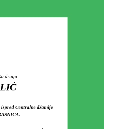
aša draga
ZLIĆ
 ispred Centralne džamije
HRASNICA.