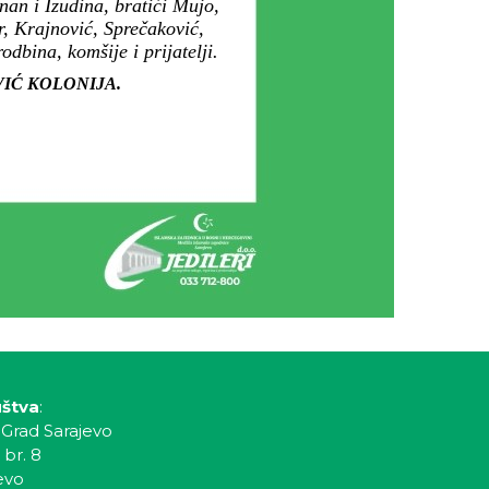
an i Izudina, bratići Mujo,
r, Krajnović, Sprečaković,
dbina, komšije i prijatelji.
OLOVIĆ KOLONIJA.
uštva
:
 Grad Sarajevo
 br. 8
evo