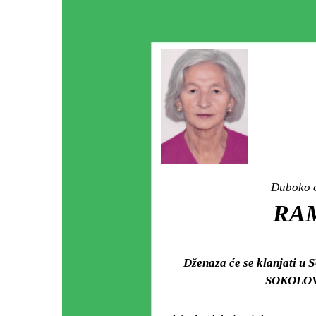
Duboko o
RAM
Dženaza će se klanjati u 
SOKOLOVI