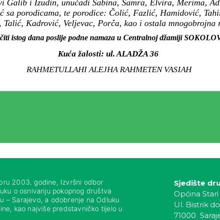
i Galib i Izudin, unučadi Sabina, Samra, Elvira, Merima, Adn
ć sa porodicama, te porodice: Čolić, Fazlić, Hamidović, Tahi
Talić, Kadrović, Veljevac, Porča, kao i ostala mnogobrojna ro
oučiti istog dana poslije podne namaza u Centralnoj džamiji SOK
Kuća žalosti: ul. ALADŽA 36
RAHMETULLAHI ALEJHA RAHMETEN VASIAH
bru 2003. godine, Izvršni odbor
Sjedište dr
luku o osnivanju pokopnog društva
Općina Stari
nju – Sarajevo, a odobrenje na Odluku
Ul. Bistrik do
ne, kao najviše predstavničko tijelo u
71000 Saraj