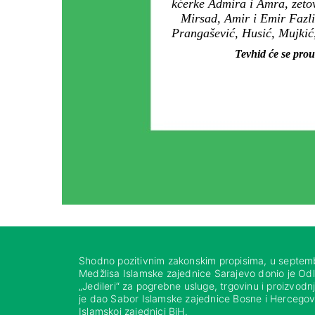
kćerke Admira i Amra, zetov
Mirsad, Amir i Emir Fazli
Prangašević, Husić, Mujkić, 
Tevhid će se pr
Shodno pozitivnim zakonskim propisima, u septem
Medžlisa Islamske zajednice Sarajevo donio je Od
„Jedileri“ za pogrebne usluge, trgovinu i proizvod
je dao Sabor Islamske zajednice Bosne i Hercegovi
Islamskoj zajednici BiH.