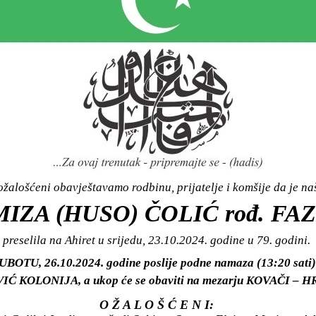
žalošćeni obavještavamo rodbinu, prijatelje i komšije da je n
IZA (HUSO) ČOLIĆ rođ. FA
preselila na Ahiret u srijedu, 23.10.2024. godine u 79. godini.
SUBOTU, 26.10.2024. godine poslije podne namaza (13:20 sati)
Ć KOLONIJA, a ukop će se obaviti na mezarju KOVAČI – 
O Ž A L O Š Ć E N I: