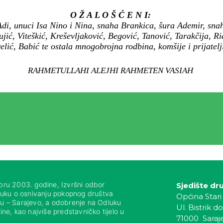
O Ž A L O Š Ć E N I:
di, unuci Isa Nino i Nina, snaha Brankica, šura Ademir, sna
jić, Viteškić, Kreševljaković, Begović, Tanović, Tarakčija, R
elić, Babić te ostala mnogobrojna rodbina, komšije i prijatelj
RAHMETULLAHI ALEJHI RAHMETEN VASIAH
bru 2003. godine, Izvršni odbor
Sjedište dr
luku o osnivanju pokopnog društva
Općina Stari
nju – Sarajevo, a odobrenje na Odluku
Ul. Bistrik do
ne, kao najviše predstavničko tijelo u
71000 Saraj