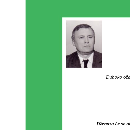
Duboko ožal
Dženaza će se o