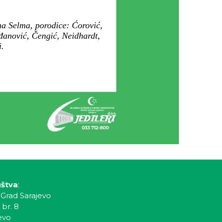
ha Selma, porodice: Ćorović,
iđanović, Čengić, Neidhardt,
i.
uštva
:
 Grad Sarajevo
 br. 8
evo