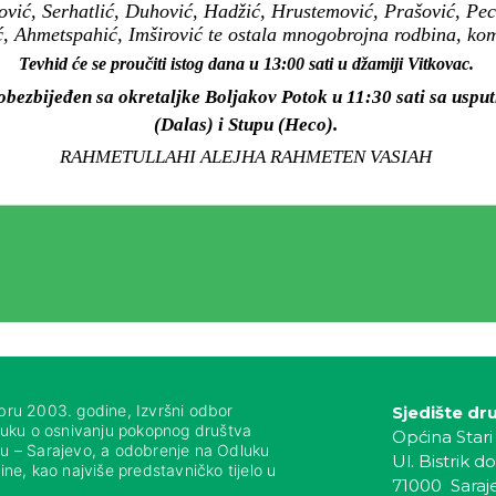
ović, Serhatlić, Duhović, Hadžić, Hrustemović, Prašović, Pecik
, Ahmetspahić, Imširović te ostala mnogobrojna rodbina, komši
Tevhid će se proučiti istog dana u 13:00 sati u džamiji Vitkovac.
obezbijeđen sa okretaljke Boljakov Potok u 11:30 sati sa uspu
(Dalas) i Stupu (Heco).
RAHMETULLAHI ALEJHA RAHMETEN VASIAH
bru 2003. godine, Izvršni odbor
Sjedište dr
luku o osnivanju pokopnog društva
Općina Stari
nju – Sarajevo, a odobrenje na Odluku
Ul. Bistrik do
ne, kao najviše predstavničko tijelo u
71000 Saraj