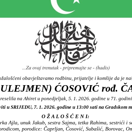
žalošćeni obavještavamo rodbinu, prijatelje i komšije da je n
SULEJMEN) ĆOSOVIĆ rođ. 
reselila na Ahiret u ponedjeljak, 5. 1. 2026. godine u 71. godini
viti u SRIJEDU, 7. 1. 2026. godine u 13:00 sati na Gradsko
O Ž A L O Š Ć E N I:
ka Ajla, unuk Jakub, sestra Sajma, tetka Rahima, sestrići i se
porodicom, porodice: Čaprljan, Ćosović, Subašić, Borovac, 