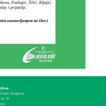
oza, Fazlagić, Šišić, Kljajić,
je i prijatelji.
tnim zaustavljanjem na Otoci
uštva
:
 Grad Sarajevo
 br. 8
evo