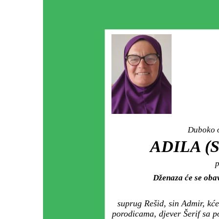
Duboko o
ADILA (
p
Dženaza će se oba
suprug Rešid, sin Admir, kćer
porodicama, djever Šerif sa 