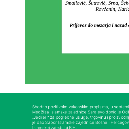
Smailović, Šutrović, Srna, Šeh
Rovčanin, Karić
Prijevoz do mezarja i nazad 
Shodno pozitivnim zakonskim propisima, u septem
Medžlisa Islamske zajednice Sarajevo donio je Od
„Jedileri“ za pogrebne usluge, trgovinu i proizvod
je dao Sabor Islamske zajednice Bosne i Hercegovi
Islamskoj zajednici BiH.