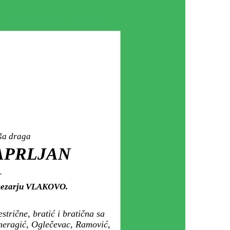
aša draga
ČAPRLJAN
.
m mezarju VLAKOVO.
strične, bratić i bratična sa
Omeragić, Oglečevac, Ramović,