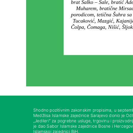
brat Salko – Sale, bratić A
Muharem, bratične Mirsada
porodicom, tetična Šuhra sa 
Tucaković, Mazgić, Kajanij
Čolpa, Čomaga, Nišić, Šljok
Shodno pozitivnim zakonskim propisima, u septem
Medžlisa Islamske zajednice Sarajevo donio je Od
„Jedileri“ za pogrebne usluge, trgovinu i proizvod
je dao Sabor Islamske zajednice Bosne i Hercegovi
Islamskoj zajednici BiH.