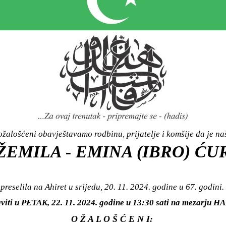
žalošćeni obavještavamo rodbinu, prijatelje i komšije da je n
ŽEMILA - EMINA (IBRO) ĆU
preselila na Ahiret u srijedu, 20. 11. 2024. godine u 67. godini.
aviti u PETAK, 22. 11. 2024. godine u 13:30 sati na mezarj
O Ž A L O Š Ć E N I: