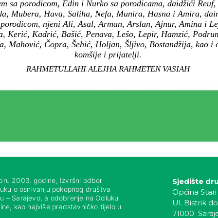
dem sa porodicom, Edin i Nurko sa porodicama, daidžići Reuf,
, Mubera, Hava, Saliha, Nefa, Munira, Hasna i Amira, daini
porodicom, njeni Ali, Asal, Arman, Arslan, Ajnur, Amina i Lej
a, Kerić, Kadrić, Bašić, Penava, Lešo, Lepir, Hamzić, Podrum
a, Mahović, Čopra, Šehić, Holjan, Šljivo, Bostandžija, kao i
komšije i prijatelji.
RAHMETULLAHI ALEJHA RAHMETEN VASIAH
bru 2003. godine, Izvršni odbor
Sjedište dr
luku o osnivanju pokopnog društva
Općina Stari
nju – Sarajevo, a odobrenje na Odluku
Ul. Bistrik do
ne, kao najviše predstavničko tijelo u
71000 Saraj