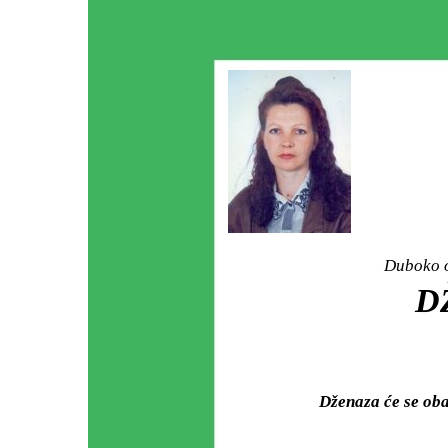
Duboko o
D
Dženaza će se ob