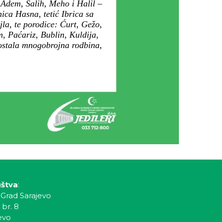
 Adem, Salih, Meho i Halil –
ca Hasna, tetić Ibrica sa
la, te porodice: Ćurt, Gežo,
, Paćariz, Bublin, Kuldija,
 ostala mnogobrojna rodbina,
uštva
:
 Grad Sarajevo
 br. 8
evo