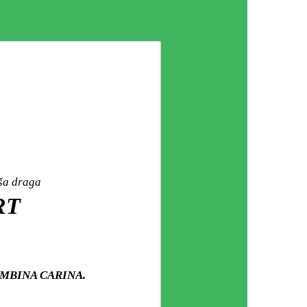
aša draga
RT
u HAMBINA CARINA.