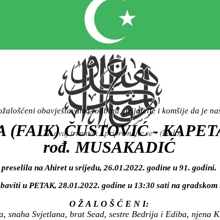
žalošćeni obavještavamo rodbinu, prijatelje i komšije da je n
 (FAIK) ČUSTOVIĆ - KAPE
rođ. MUSAKADIĆ
preselila na Ahiret u srijedu, 26.01.2022. godine u 91. godini.
obaviti u PETAK, 28.01.2022. godine u 13:30 sati na gradsko
O Ž A L O Š Ć E N I:
, snaha Svjetlana, brat Sead, sestre Bedrija i Ediba, njena K