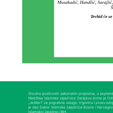
Musakadić, Handžić, Sarajlić,
Š
Tevhid će se
Shodno pozitivnim zakonskim propisima, u septem
Medžlisa Islamske zajednice Sarajevo donio je Od
„Jedileri“ za pogrebne usluge, trgovinu i proizvod
je dao Sabor Islamske zajednice Bosne i Hercegovi
Islamskoj zajednici BiH.