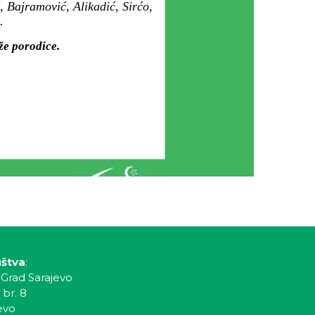
 Bajramović, Alikadić, Sirćo,
.
že porodice.
uštva
:
 Grad Sarajevo
 br. 8
evo