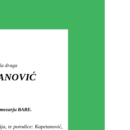
aša draga
TANOVIĆ
m mezarju BARE.
ija, te porodice: Kapetanović,