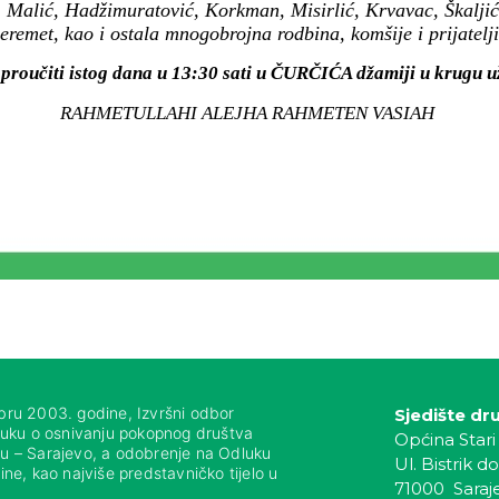
 Malić, Hadžimuratović, Korkman, Misirlić, Krvavac, Škaljić,
eremet, kao i ostala mnogobrojna rodbina, komšije i prijatelji
 proučiti istog dana u 13:30 sati u ČURČIĆA džamiji u krugu u
RAHMETULLAHI ALEJHA RAHMETEN VASIAH
bru 2003. godine, Izvršni odbor
Sjedište dr
luku o osnivanju pokopnog društva
Općina Stari
nju – Sarajevo, a odobrenje na Odluku
Ul. Bistrik do
ne, kao najviše predstavničko tijelo u
71000 Saraj