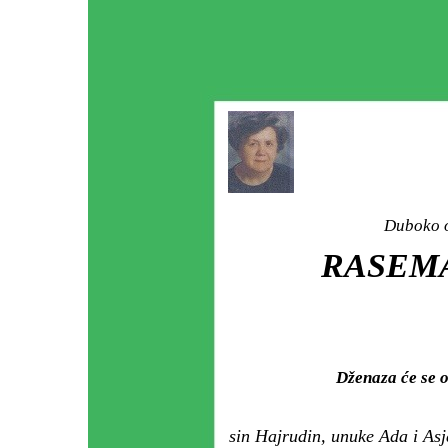
Duboko o
RASEMA
Dženaza će se 
sin Hajrudin, unuke Ada i Asja