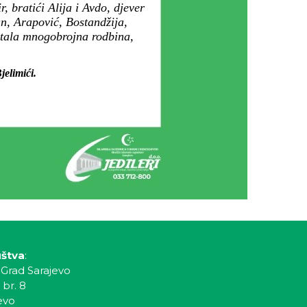
 bratići Alija i Avdo, djever
n, Arapović, Bostandžija,
ostala mnogobrojna rodbina,
jelimići.
uštva
:
 Grad Sarajevo
 br. 8
evo