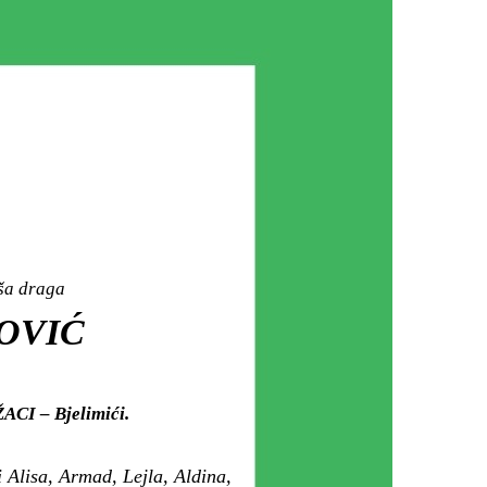
aša draga
TOVIĆ
ŽACI – Bjelimići.
Alisa, Armad, Lejla, Aldina,