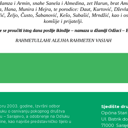
mza i Armin, snahe Sanela i Almedina, zet Harun, brat Amir,
a, Hana, Munira i Mejra, te porodice: Daut, Kurtović, Dževla
Lulić, Željo, Čusto, Šabanović, Kešo, Subašić, Mrndžić, kao i 
komšije i prijatelji.
e se proučiti istog dana poslije ikindije – namaza u džamiji Odžaci – B
RAHMETULLAHI ALEJHA RAHMETEN VASIAH
bru 2003. godine, Izvršni odbor
Sjedište dr
luku o osnivanju pokopnog društva
Općina Stari
nju – Sarajevo, a odobrenje na Odluku
Ul. Bistrik do
ne, kao najviše predstavničko tijelo u
71000 Saraj