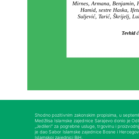
Mirnes, Armana, Benjamin, Ha
Hamid, sestre Haska, Ifet
Suljević, Tarić, Škrijelj, 
Tevhid ć
Shodno pozitivnim zakonskim propisima, u septem
Medžlisa Islamske zajednice Sarajevo donio je Od
„Jedileri“ za pogrebne usluge, trgovinu i proizvod
je dao Sabor Islamske zajednice Bosne i Hercegovi
Islamskoj zajednici BiH.