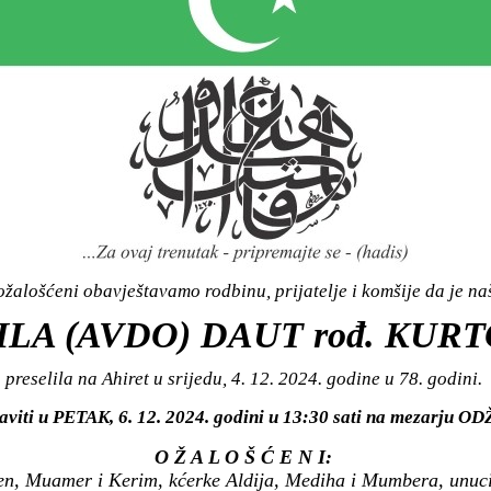
žalošćeni obavještavamo rodbinu, prijatelje i komšije da je n
LA (AVDO) DAUT rođ. KUR
preselila na Ahiret u srijedu, 4. 12. 2024. godine u 78. godini.
aviti u PETAK, 6. 12. 2024. godini u 13:30 sati na mezarju OD
O Ž A L O Š Ć E N I:
n, Muamer i Kerim, kćerke Aldija, Mediha i Mumbera, unuci 