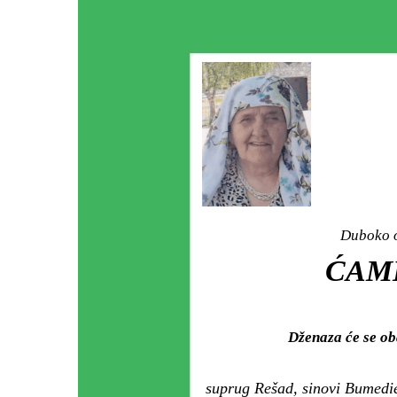
Duboko o
ĆAMI
Dženaza će se ob
suprug Rešad, sinovi Bumedie