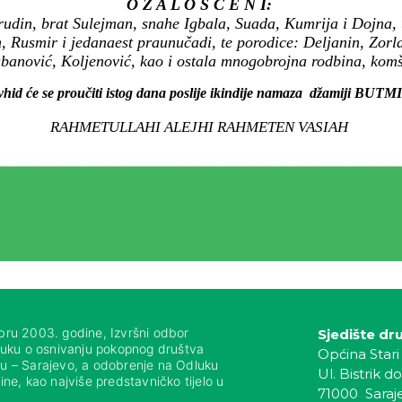
O Ž A L O Š Ć E N I:
hrudin, brat Sulejman, snahe Igbala, Suada, Kumrija i Dojna,
, Rusmir i jedanaest praunučadi, te porodice: Deljanin, Zorl
banović, Koljenović, kao i ostala mnogobrojna rodbina, komšij
vhid će se proučiti istog dana poslije ikindije namaza džamiji BUTM
RAHMETULLAHI ALEJHI RAHMETEN VASIAH
bru 2003. godine, Izvršni odbor
Sjedište dr
luku o osnivanju pokopnog društva
Općina Stari
nju – Sarajevo, a odobrenje na Odluku
Ul. Bistrik do
ne, kao najviše predstavničko tijelo u
71000 Saraj