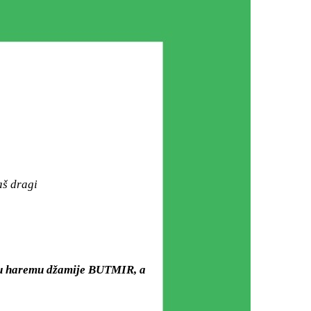
aš dragi
) u haremu džamije BUTMIR, a