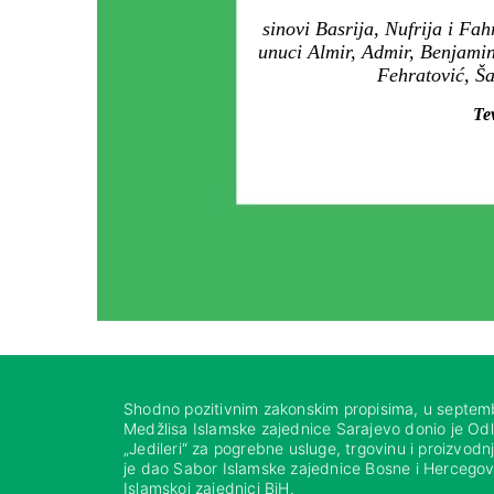
sinovi Basrija, Nufrija i Fa
unuci Almir, Admir, Benjamin
Fehratović, Ša
Te
Shodno pozitivnim zakonskim propisima, u septem
Medžlisa Islamske zajednice Sarajevo donio je Od
„Jedileri“ za pogrebne usluge, trgovinu i proizvod
je dao Sabor Islamske zajednice Bosne i Hercegovi
Islamskoj zajednici BiH.