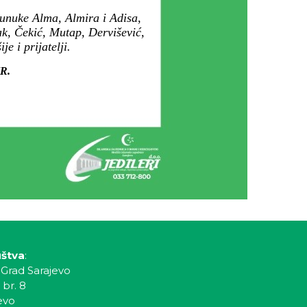
 unuke Alma, Almira i Adisa,
ak, Čekić, Mutap, Dervišević,
e i prijatelji.
IR.
uštva
:
 Grad Sarajevo
 br. 8
evo