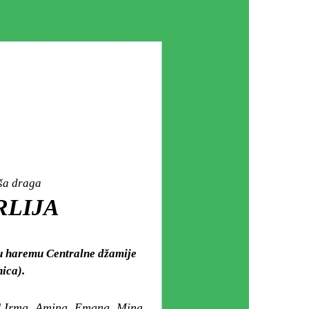
aša draga
RLIJA
) u haremu Centralne džamije
ica).
čad Irma, Amina, Emana, Mina,