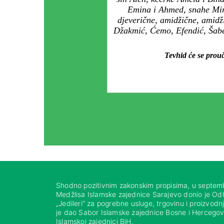
Emina i Ahmed, snahe Mirsa
djeverične, amidžične, amidži
Džakmić, Ćemo, Efendić, Šabe
Tevhid će se prouč
Shodno pozitivnim zakonskim propisima, u septem
Medžlisa Islamske zajednice Sarajevo donio je Od
„Jedileri“ za pogrebne usluge, trgovinu i proizvod
je dao Sabor Islamske zajednice Bosne i Hercegovi
Islamskoj zajednici BiH.