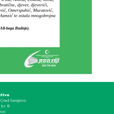
ratične, djever, djeverići,
rević, Omerspahić, Muratović,
 Hamzić te ostala mnogobrojna
(Ali-bega Budnje).
uštva
:
 Grad Sarajevo
 br. 8
evo