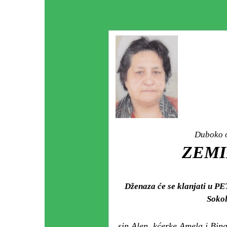
Duboko o
ZEMI
Dženaza će se klanjati u PE
Sokol
sin Alen, kćerke Amela i Bin