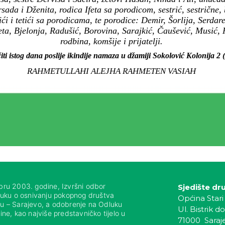
da i Dženita, rodica Ifeta sa porodicom, sestrić, sestrične, b
ći i tetići sa porodicama, te porodice: Demir, Šorlija, Serda
ta, Bjelonja, Radušić, Borovina, Sarajkić, Čaušević, Musić,
rodbina, komšije i prijatelji.
iti istog dana poslije ikindije namaza u džamiji Sokolović Kolonija 2 
RAHMETULLAHI ALEJHA RAHMETEN VASIAH
bru 2003. godine, Izvršni odbor
Sjedište dr
luku o osnivanju pokopnog društva
Općina Stari
nju – Sarajevo, a odobrenje na Odluku
Ul. Bistrik do
ne, kao najviše predstavničko tijelo u
71000 Saraj