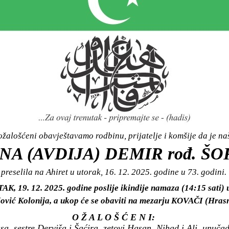
žalošćeni obavještavamo rodbinu, prijatelje i komšije da je n
NA (AVDIJA) DEMIR rođ. ŠO
preselila na Ahiret u utorak, 16. 12. 2025. godine u 73. godini.
TAK, 19. 12. 2025. godine poslije ikindije namaza (14:15 sati
ović Kolonija, a ukop će se obaviti na mezarju KOVAČI (Hrasn
O Ž A L O Š Ć E N I:
asa, sestre Derviša i Šaćira, zetovi Hasan, Nihad i Ali, unu