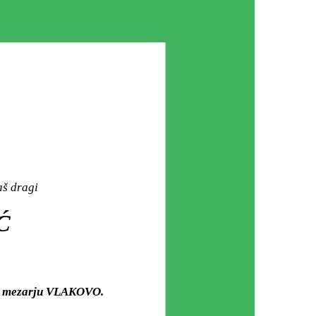
aš dragi
Ć
om mezarju VLAKOVO.