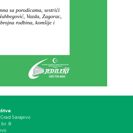
mna sa porodicama, sestrići
 Nuhbegović, Vazda, Zagorac,
obrojna rodbina, komšije i
uštva
:
 Grad Sarajevo
 br. 8
evo