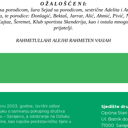
O Ž A L O Š Ć E N I:
sa porodicom, šura Sejad sa porodicom, sestrične Adelita i A
 te porodice: Đonlagić, Bektaš, Jarrar, Alić, Ahmić, Pivić,
Kajtaz, Šeremet, Klub sportista Skenderija, kao i ostala mnog
prijatelji.
RAHMETULLAHI ALEJHI RAHMETEN VASIAH
bru 2003. godine, Izvršni odbor
Sjedište dr
luku o osnivanju pokopnog društva
Općina Stari
nju – Sarajevo, a odobrenje na Odluku
Ul. Bistrik do
ne, kao najviše predstavničko tijelo u
71000 Saraj