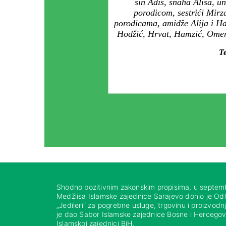
sin Adis, snaha Alisa, u
porodicom, sestrići Mirz
porodicama, amidže Alija i Ha
Hodžić, Hrvat, Hamzić, Omerb
Te
Shodno pozitivnim zakonskim propisima, u septem
Medžlisa Islamske zajednice Sarajevo donio je Od
„Jedileri“ za pogrebne usluge, trgovinu i proizvod
je dao Sabor Islamske zajednice Bosne i Hercegovi
Islamskoj zajednici BiH.