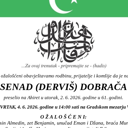
ožalošćeni obavještavamo rodbinu, prijatelje i komšije da je n
SENAD (DERVIŠ) DOBRAČA
preselio na Ahiret u utorak, 2. 6. 2026. godine u 61. godini.
TVRTAK, 4. 6. 2026. godine u 14:00 sati na Gradskom mezarju
O Ž A L O Š Ć E N I:
, sin Almedin, zet Benjamin, unučad Eman i Džana, braća Mu