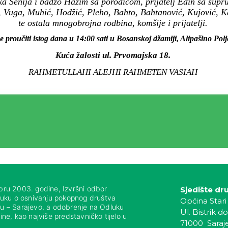
ka Senija i badžo Hazim sa porodicom, prijatelj Edin sa supr
 Vuga, Muhić, Hodžić, Pleho, Bahto, Bahtanović, Kujović, Ka
te ostala mnogobrojna rodbina, komšije i prijatelji.
e proučiti istog dana u 14:00 sati u Bosanskoj džamiji, Alipašino Pol
Kuća žalosti ul. Prvomajska 18.
RAHMETULLAHI ALEJHI RAHMETEN VASIAH
bru 2003. godine, Izvršni odbor
Sjedište dr
luku o osnivanju pokopnog društva
Općina Stari
nju – Sarajevo, a odobrenje na Odluku
Ul. Bistrik do
ne, kao najviše predstavničko tijelo u
71000 Saraj