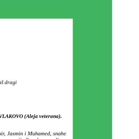
aš dragi
 VLAKOVO (Aleja veterana).
nir, Jasmin i Muhamed, snahe