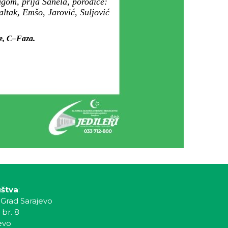
ugom, prija Sanela, porodice:
ltak, Emšo, Jarović, Suljović
je, C–Faza.
uštva
:
 Grad Sarajevo
 br. 8
evo