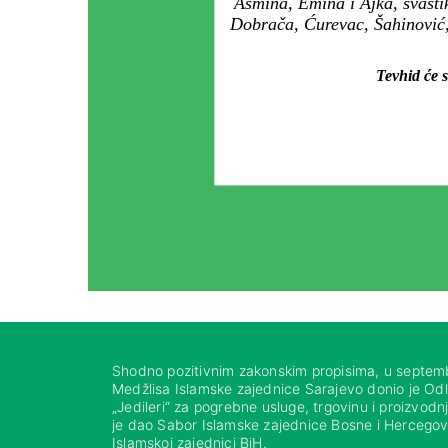
Asmina, Emina i Ajka, svasti
Dobrača, Ćurevac, Šahinović,
Tevhid će s
Shodno pozitivnim zakonskim propisima, u septem
Medžlisa Islamske zajednice Sarajevo donio je Od
„Jedileri“ za pogrebne usluge, trgovinu i proizvod
je dao Sabor Islamske zajednice Bosne i Hercegovi
Islamskoj zajednici BiH.