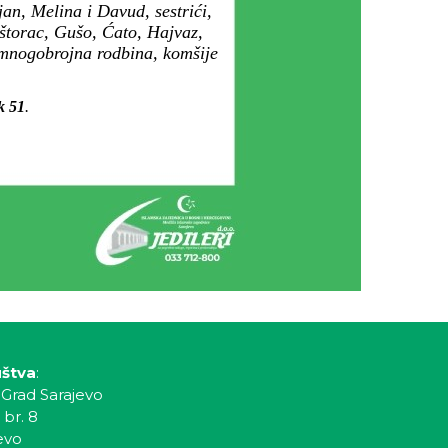
an, Melina i Davud, sestrići,
ještorac, Gušo, Ćato, Hajvaz,
a mnogobrojna rodbina, komšije
ek 51
.
uštva
:
 Grad Sarajevo
 br. 8
evo