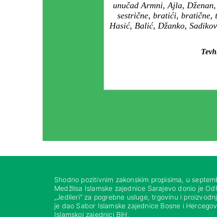
unučad Armni, Ajla, Dženan, L
sestrične, bratići, bratične
Hasić, Balić, Džanko, Sadikov
Tevhi
Shodno pozitivnim zakonskim propisima, u septem
Medžlisa Islamske zajednice Sarajevo donio je Od
„Jedileri“ za pogrebne usluge, trgovinu i proizvod
je dao Sabor Islamske zajednice Bosne i Hercegovi
Islamskoj zajednici BiH.