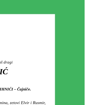
aš dragi
IĆ
VIHNIĆI – Čajniče.
ina, zetovi Elvir i Rusmir,