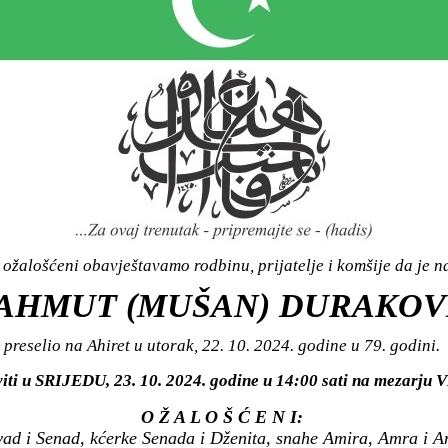
ožalošćeni obavještavamo rodbinu, prijatelje i komšije da je n
AHMUT (MUŠAN) DURAKOV
preselio na Ahiret u utorak, 22. 10. 2024. godine u 79. godini.
iti u SRIJEDU, 23. 10. 2024. godine u 14:00 sati na mezarju 
O Ž A L O Š Ć E N I:
vad i Senad, kćerke Senada i Dženita, snahe Amira, Amra i Am