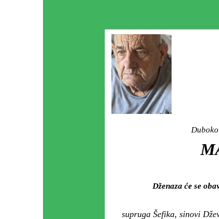
Duboko 
M
Dženaza će se obav
supruga Šefika, sinovi Dže