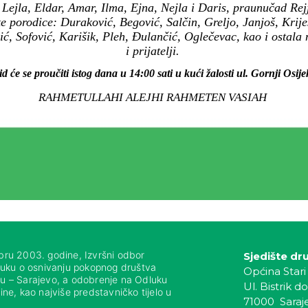
ejla, Eldar, Amar, Ilma, Ejna, Nejla i Daris, praunučad Rejj
, te porodice: Duraković, Begović, Salčin, Greljo, Janjoš, Kri
ić, Sofović, Karišik, Pleh, Đulančić, Oglečevac, kao i ostal
i prijatelji.
d će se proučiti istog dana u 14:00 sati u kući žalosti ul. Gornji Osij
RAHMETULLAHI ALEJHI RAHMETEN VASIAH
bru 2003. godine, Izvršni odbor
Sjedište dr
luku o osnivanju pokopnog društva
Općina Stari
nju – Sarajevo, a odobrenje na Odluku
Ul. Bistrik do
ne, kao najviše predstavničko tijelo u
71000 Saraj