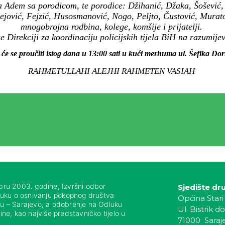
 Adem sa porodicom, te porodice: Džihanić, Džaka, Šošević, B
ejović, Fejzić, Husosmanović, Nogo, Peljto, Čustović, Murato
mnogobrojna rodbina, kolege, komšije i prijatelji.
 Direkciji za koordinaciju policijskih tijela BiH na razumijev
 će se proučiti istog dana u 13:00 sati u kući merhuma ul. Šefika Dor
RAHMETULLAHI ALEJHI RAHMETEN VASIAH
bru 2003. godine, Izvršni odbor
Sjedište dr
luku o osnivanju pokopnog društva
Općina Stari
nju – Sarajevo, a odobrenje na Odluku
Ul. Bistrik do
ne, kao najviše predstavničko tijelo u
71000 Saraj