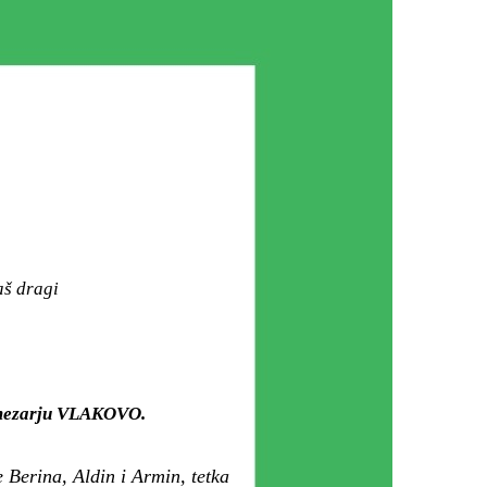
aš dragi
m mezarju VLAKOVO.
e Berina, Aldin i Armin, tetka