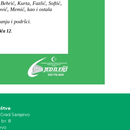
ehrić, Kurta, Fazlić, Softić,
vić, Memić, kao i ostala
anju i podršci.
ića 12
.
uštva
:
 Grad Sarajevo
 br. 8
evo