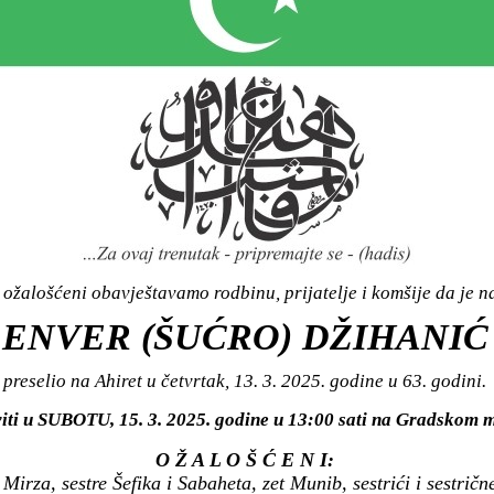
ožalošćeni obavještavamo rodbinu, prijatelje i komšije da je n
ENVER (ŠUĆRO) DŽIHANIĆ
preselio na Ahiret u četvrtak, 13. 3. 2025. godine u 63. godini.
viti u SUBOTU, 15. 3. 2025. godine u 13:00 sati na Gradsko
O Ž A L O Š Ć E N I:
irza, sestre Šefika i Sabaheta, zet Munib, sestrići i sestričn