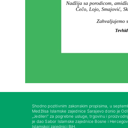
Nadžija sa porodicom, amidža
Čečo, Lojo, Smajović, Sk
Zahvaljujemo se
Tevhid
Shodno pozitivnim zakonskim propisima, u septem
Medžlisa Islamske zajednice Sarajevo donio je Od
„Jedileri“ za pogrebne usluge, trgovinu i proizvod
je dao Sabor Islamske zajednice Bosne i Hercegovi
Islamskoj zajednici BiH.