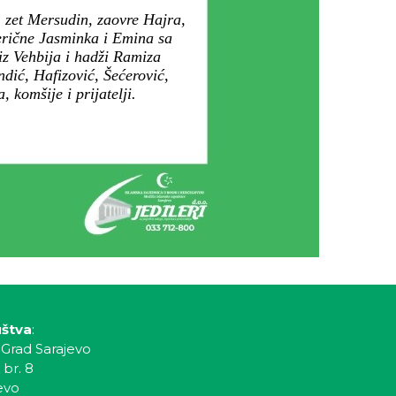
 zet Mersudin, zaovre Hajra,
erične Jasminka i Emina sa
fiz Vehbija i hadži Ramiza
dić, Hafizović, Šećerović,
 komšije i prijatelji.
uštva
:
 Grad Sarajevo
 br. 8
evo