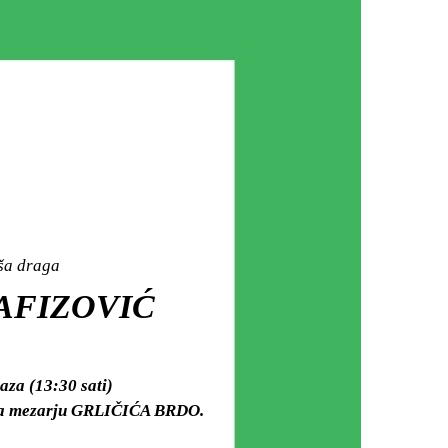
aša draga
HAFIZOVIĆ
za (13:30 sati)
i na mezarju GRLIČIĆA BRDO.