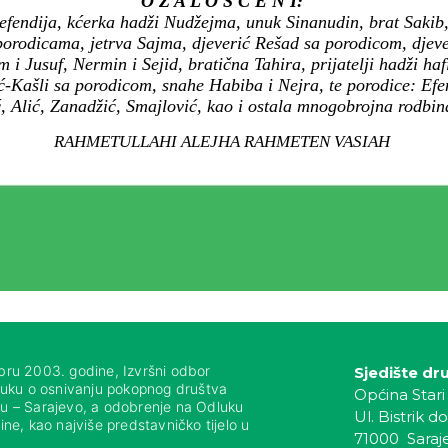
O Ž A L O Š Ć E N I:
fendija, kćerka hadži Nudžejma, unuk Sinanudin, brat Sakib,
porodicama, jetrva Sajma, djeverić Rešad sa porodicom, djev
 i Jusuf, Nermin i Sejid, bratična Tahira, prijatelji hadži ha
-Kašli sa porodicom, snahe Habiba i Nejra, te porodice: Efen
 Alić, Zanadžić, Smajlović, kao i ostala mnogobrojna rodbina,
RAHMETULLAHI ALEJHA RAHMETEN VASIAH
bru 2003. godine, Izvršni odbor
Sjedište dr
luku o osnivanju pokopnog društva
Općina Stari
nju – Sarajevo, a odobrenje na Odluku
Ul. Bistrik do
ne, kao najviše predstavničko tijelo u
71000 Saraj