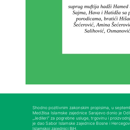
suprug muftija hadži Hamed e
Sajma, Hava i Hatidža sa 
porodicama, bratići Hišam
Šećerović, Amina Šećerović
Salihović, Osmanović,
Shodno pozitivnim zakonskim propisima, u septem
Medžlisa Islamske zajednice Sarajevo donio je Od
„Jedileri“ za pogrebne usluge, trgovinu i proizvod
je dao Sabor Islamske zajednice Bosne i Hercegovi
Islamskoj zajednici BiH.