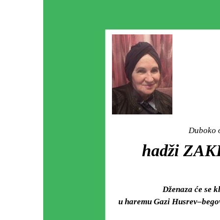
Duboko o
hadži ZA
Dženaza će se k
u haremu
Gazi Husrev–begov