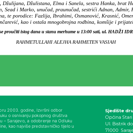
, Džulijana, Džulistana, Elma i Sanela, sestra Hanka, brat 
in, Sead i Marko, unučad, praunučad, sestrići Adnan, Admir, 
na, te porodice: Fazlija, Ibrahimi, Osmanović, Krasnić, Omero
nčarević, kao i ostala mnogobrojna rodbina, komšije i prijatel
 se proučiti istog dana u stanu merhume u 13:00 sati, ul. HADŽI I
RAHMETULLAHI ALEJHA RAHMETEN VASIAH
bru 2003. godine, Izvršni odbor
Sjedište dr
luku o osnivanju pokopnog društva
Općina Stari
nju – Sarajevo, a odobrenje na Odluku
Ul. Bistrik do
ne, kao najviše predstavničko tijelo u
71000 Saraj