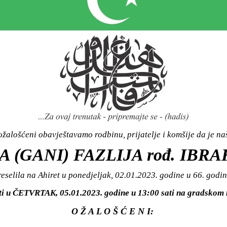
žalošćeni obavještavamo rodbinu, prijatelje i komšije da je n
 (GANI) FAZLIJA rođ. IBRA
reselila na Ahiret u ponedjeljak, 02.01.2023. godine u 66. godin
iti u ČETVRTAK, 05.01.2023. godine u 13:00 sati na gradsk
O Ž A L O Š Ć E N I: