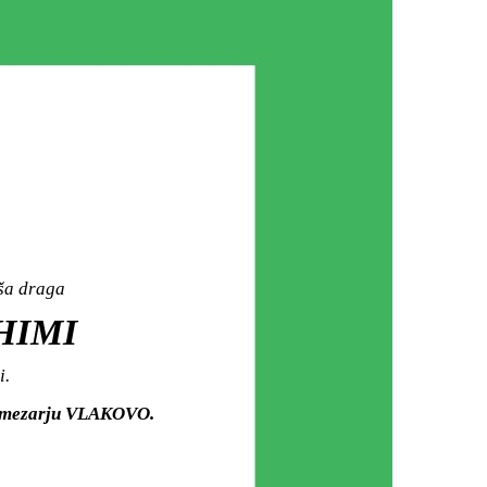
aša draga
HIMI
i.
om mezarju VLAKOVO.