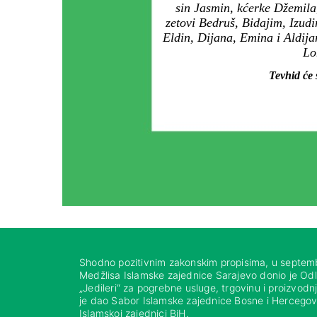
sin Jasmin, kćerke Džemila
zetovi Bedruš, Bidajim, Izud
Eldin, Dijana, Emina i Aldija
Lo
Tevhid će
Shodno pozitivnim zakonskim propisima, u septem
Medžlisa Islamske zajednice Sarajevo donio je Od
„Jedileri“ za pogrebne usluge, trgovinu i proizvod
je dao Sabor Islamske zajednice Bosne i Hercegovi
Islamskoj zajednici BiH.