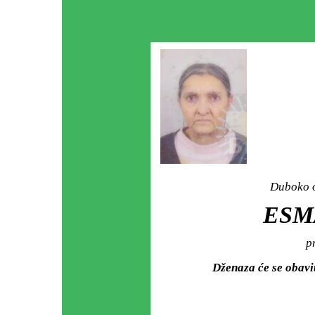
Duboko o
ESMA
p
Dženaza će se obav