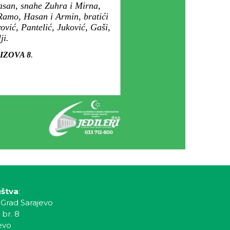
Hasan, snahe Zuhra i Mirna,
Ramo, Hasan i Armin, bratići
vić, Pantelić, Juković, Gaši,
ji.
DRIZOVA 8
.
uštva
:
 Grad Sarajevo
 br. 8
evo