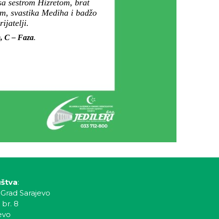
sa sestrom Hizretom, brat
m, svastika Mediha i badžo
jatelji.
e, C – Faza
.
uštva
:
 Grad Sarajevo
 br. 8
evo