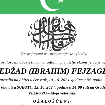
ožalošćeni obavještavamo rodbinu, prijatelje i komšije da je n
EDŽAD (IBRAHIM) FEJZAG
preselio na Ahiret u četvrtak, 10. 10. 2024. godine u 84. godini.
 obaviti u SUBOTU, 12. 10. 2024. godine u 14:00 sati na Gra
VLAKOVO – Aleja veterana.
O Ž A L O Š Ć E N I: