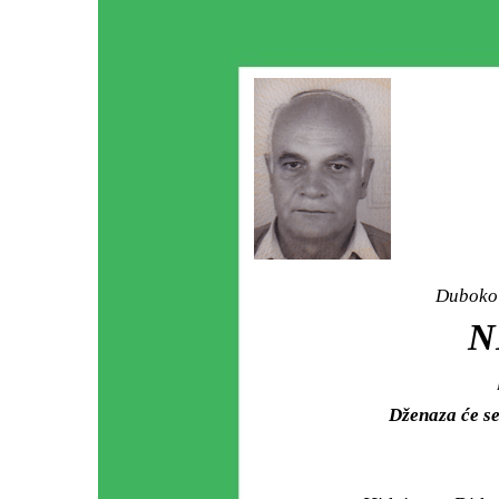
Duboko 
N
Dženaza će se