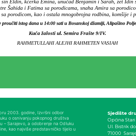
 sin Eldin, kćerka Emina, unučad Benjamin i Sarah, zet Idin 
tre Šahida i Fatima sa porodicama, snaha Amira sa porodico
sa porodicom, kao i ostala mnogobrojna rodbina, komšije i pri
e proučiti istog dana u 14:00 sati u Bosanskoj džamiji, Alipašino Polj
Kuća žalosti ul. Semira Frašte 9/IV.
RAHMETULLAHI ALEJHI RAHMETEN VASIAH
bru 2003. godine, Izvršni odbor
Sjedište dr
luku o osnivanju pokopnog društva
Općina Stari
nju – Sarajevo, a odobrenje na Odluku
Ul. Bistrik do
ne, kao najviše predstavničko tijelo u
71000 Saraj