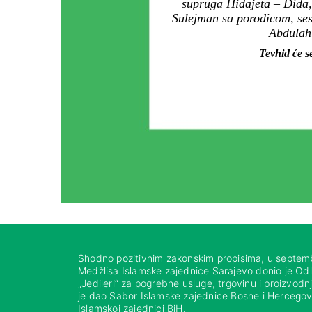
supruga Hidajeta – Dida,
Sulejman sa porodicom, ses
Abdulah 
Tevhid će s
Shodno pozitivnim zakonskim propisima, u septem
Medžlisa Islamske zajednice Sarajevo donio je Od
„Jedileri“ za pogrebne usluge, trgovinu i proizvod
je dao Sabor Islamske zajednice Bosne i Hercegovi
Islamskoj zajednici BiH.