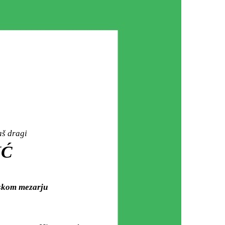
aš dragi
IĆ
dskom mezarju