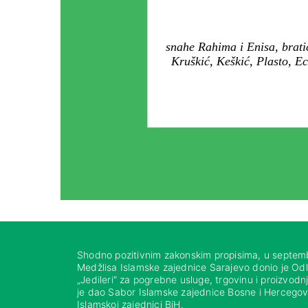
snahe Rahima i Enisa, brati
Kruškić, Keškić, Plasto, Ec
Shodno pozitivnim zakonskim propisima, u septem
Medžlisa Islamske zajednice Sarajevo donio je Od
„Jedileri“ za pogrebne usluge, trgovinu i proizvod
je dao Sabor Islamske zajednice Bosne i Hercegovi
Islamskoj zajednici BiH.