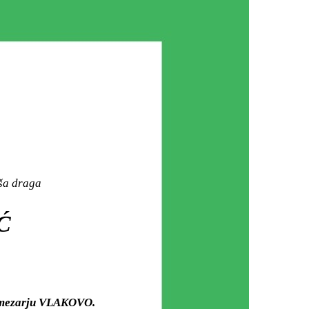
aša draga
Ć
m mezarju VLAKOVO.