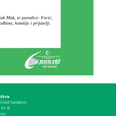
ćak Mak, te porodice: Forić,
bina, komšije i prijatelji.
uštva
:
 Grad Sarajevo
 br. 8
evo