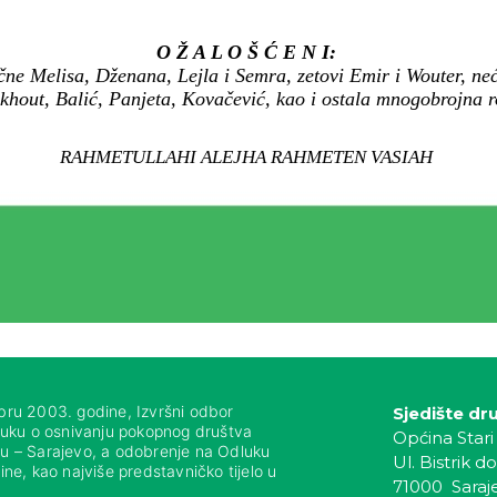
O Ž A L O Š Ć E N I:
čne Melisa, Dženana, Lejla i Semra, zetovi Emir i Wouter, ne
khout, Balić, Panjeta, Kovačević, kao i ostala mnogobrojna rod
RAHMETULLAHI ALEJHA RAHMETEN VASIAH
bru 2003. godine, Izvršni odbor
Sjedište dr
luku o osnivanju pokopnog društva
Općina Stari
nju – Sarajevo, a odobrenje na Odluku
Ul. Bistrik do
ne, kao najviše predstavničko tijelo u
71000 Saraj