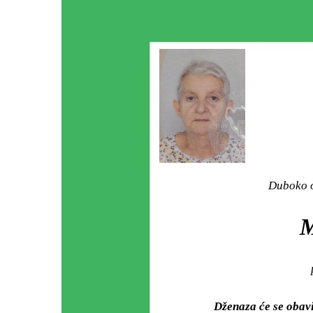
Duboko o
Dženaza će se obav