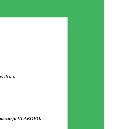
aš dragi
om mezarju VLAKOVO.