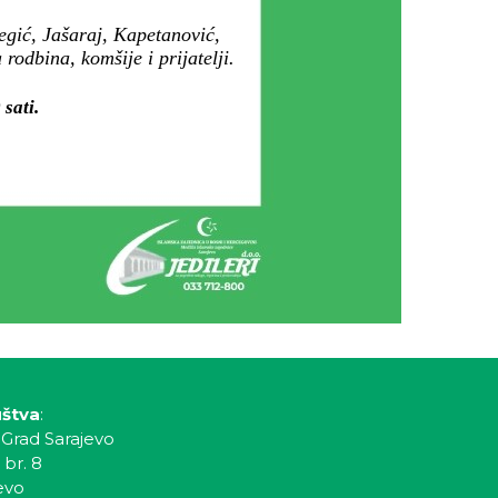
egić, Jašaraj, Kapetanović,
rodbina, komšije i prijatelji.
sati.
uštva
:
 Grad Sarajevo
 br. 8
evo