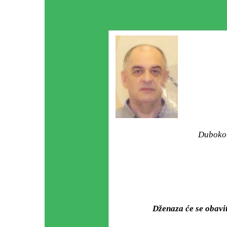
Duboko 
Dženaza će se obav