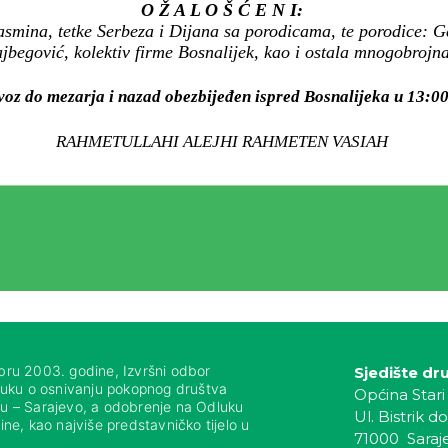
O Ž A L O Š Ć E N I:
smina, tetke Serbeza i Dijana sa porodicama, te porodice: G
jbegović, kolektiv firme Bosnalijek, kao i ostala mnogobrojna 
voz do mezarja i nazad obezbijeđen ispred Bosnalijeka u 13:00 
RAHMETULLAHI ALEJHI RAHMETEN VASIAH
bru 2003. godine, Izvršni odbor
Sjedište dr
luku o osnivanju pokopnog društva
Općina Stari
nju – Sarajevo, a odobrenje na Odluku
Ul. Bistrik do
ne, kao najviše predstavničko tijelo u
71000 Saraj