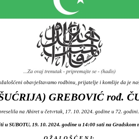
žalošćeni obavještavamo rodbinu, prijatelje i komšije da je n
ŠUĆRIJA) GREBOVIĆ rođ. 
preselila na Ahiret u četvrtak, 17. 10. 2024. godine u 72. godini.
iti u SUBOTU, 19. 10. 2024. godine u 14:00 sati na Gradsko
O Ž A L O Š Ć E N I: