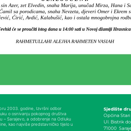
sin Azer, zet Elvedin, snaha Marija, unučad Mirza, Hana i Sar
Ćamil sa porodicama, snaha Nevzeta, djeveri Omer i Ekrem s
ević, Ćirić, Avdić, Kalabušić, kao i ostala mnogobrojna rodbin
evhid će se proučiti istog dana u 14:00 sati u Novoj džamiji Hrasnica
RAHMETULLAHI ALEJHA RAHMETEN VASIAH
bru 2003. godine, Izvršni odbor
Sjedište dr
luku o osnivanju pokopnog društva
Općina Stari
nju – Sarajevo, a odobrenje na Odluku
Ul. Bistrik do
ne, kao najviše predstavničko tijelo u
71000 Saraj