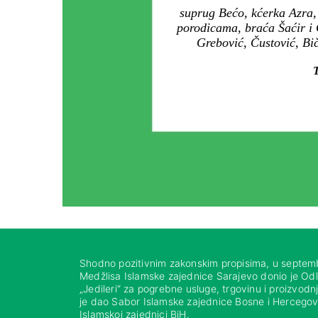
suprug Bećo, kćerka Azra, 
porodicama, braća Šaćir i 
Grebović, Čustović, Bič
T
Shodno pozitivnim zakonskim propisima, u septem
Medžlisa Islamske zajednice Sarajevo donio je Od
„Jedileri“ za pogrebne usluge, trgovinu i proizvod
je dao Sabor Islamske zajednice Bosne i Hercegovi
Islamskoj zajednici BiH.