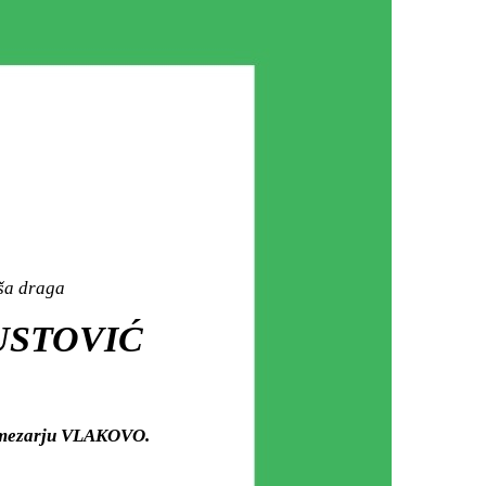
aša draga
ČUSTOVIĆ
m mezarju VLAKOVO.