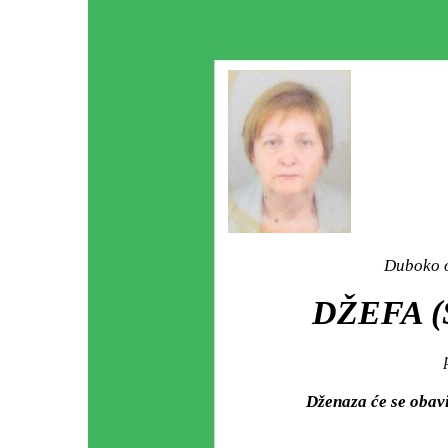
Duboko o
DŽEFA (
Dženaza će se obav