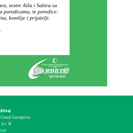
a, sestre Aiša i Sabira sa
a porodicama, te porodice:
a, komšije i prijatelji.
.
uštva
:
 Grad Sarajevo
 br. 8
evo