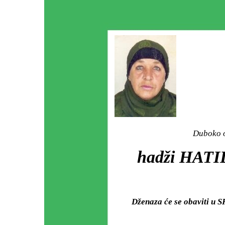
Duboko o
hadži HAT
Dženaza će se obaviti u S