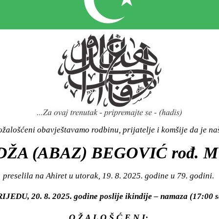
žalošćeni obavještavamo rodbinu, prijatelje i komšije da je n
IDŽA (ABAZ) BEGOVIĆ rođ.
preselila na Ahiret u utorak, 19. 8. 2025. godine u 79. godini.
RIJEDU, 20. 8. 2025. godine poslije ikindije – namaza (17:00 
O Ž A L O Š Ć E N I: