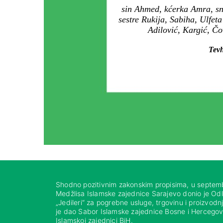
sin Ahmed, kćerka Amra, sna
sestre Rukija, Sabiha, Ulfet
Adilović, Kargić, Čo
Tevh
Shodno pozitivnim zakonskim propisima, u septem
Medžlisa Islamske zajednice Sarajevo donio je Od
„Jedileri“ za pogrebne usluge, trgovinu i proizvod
je dao Sabor Islamske zajednice Bosne i Hercegovi
Islamskoj zajednici BiH.