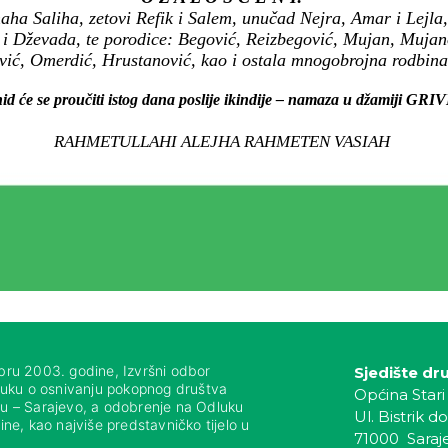
ha Saliha, zetovi Refik i Salem, unučad Nejra, Amar i Lejla,
a i Dževada, te porodice: Begović, Reizbegović, Mujan, Mujanov
vić, Omerdić, Hrustanović, kao i ostala mnogobrojna rodbina, 
id će se proučiti istog dana poslije ikindije – namaza u džamiji GRIV
RAHMETULLAHI ALEJHA RAHMETEN VASIAH
bru 2003. godine, Izvršni odbor
Sjedište dr
luku o osnivanju pokopnog društva
Općina Stari
nju – Sarajevo, a odobrenje na Odluku
Ul. Bistrik do
ne, kao najviše predstavničko tijelo u
71000 Saraj