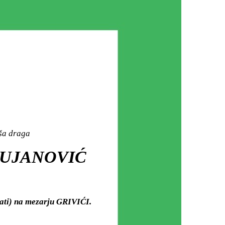
aša draga
 MUJANOVIĆ
sati) na mezarju GRIVIĆI.