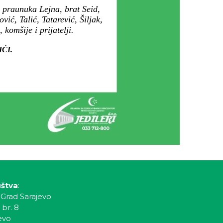
 praunuka Lejna, brat Seid,
ić, Talić, Tatarević, Šiljak,
komšije i prijatelji.
IĆI.
uštva
:
 Grad Sarajevo
 br. 8
evo