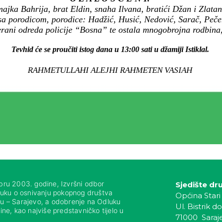
ajka Bahrija, brat Eldin, snaha Ilvana, bratići Džan i Zlata
 sa porodicom, porodice: Hadžić, Husić, Nedović, Sarač, Peče
erani odreda policije “Bosna” te ostala mnogobrojna rodbina, k
Tevhid će se proučiti istog dana u 13:00 sati u džamiji Istiklal.
RAHMETULLAHI ALEJHI RAHMETEN VASIAH
bru 2003. godine, Izvršni odbor
Sjedište dr
luku o osnivanju pokopnog društva
Općina Stari
nju – Sarajevo, a odobrenje na Odluku
Ul. Bistrik do
ne, kao najviše predstavničko tijelo u
71000 Saraj