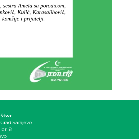
n, sestra Amela sa porodicom,
nković, Kulić, Karasalihović,
omšije i prijatelji.
uštva
:
 Grad Sarajevo
 br. 8
evo