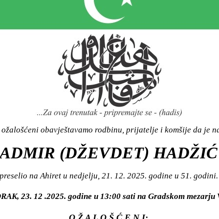
ožalošćeni obavještavamo rodbinu, prijatelje i komšije da je n
ADMIR (DŽEVDET) HADŽIĆ
preselio na Ahiret u nedjelju, 21. 12. 2025. godine u 51. godini.
ORAK, 23. 12 .2025. godine u 13:00 sati na Gradskom mezarju
O Ž A L O Š Ć E N I: