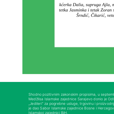
kćerka Dalia, supruga Ajla, m
tetka Jasminka i tetak Zoran
Šrndić, Čikarić, vet
Shodno pozitivnim zakonskim propisima, u septem
Medžlisa Islamske zajednice Sarajevo donio je Od
„Jedileri“ za pogrebne usluge, trgovinu i proizvod
je dao Sabor Islamske zajednice Bosne i Hercegovi
Islamskoj zajednici BiH.