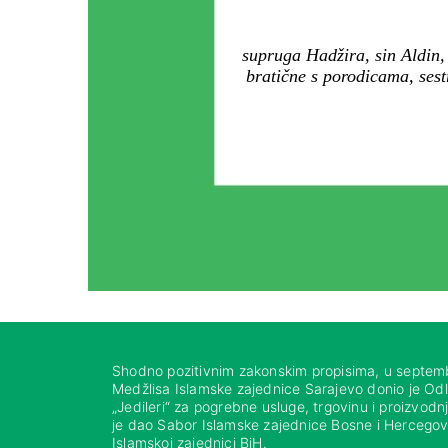
supruga Hadžira, sin Aldin,
bratične s porodicama, sestr
Shodno pozitivnim zakonskim propisima, u septem
Medžlisa Islamske zajednice Sarajevo donio je Od
„Jedileri“ za pogrebne usluge, trgovinu i proizvod
je dao Sabor Islamske zajednice Bosne i Hercegovi
Islamskoj zajednici BiH.