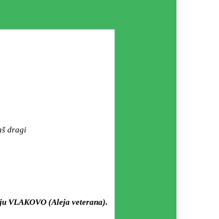
aš dragi
rju VLAKOVO (Aleja veterana).