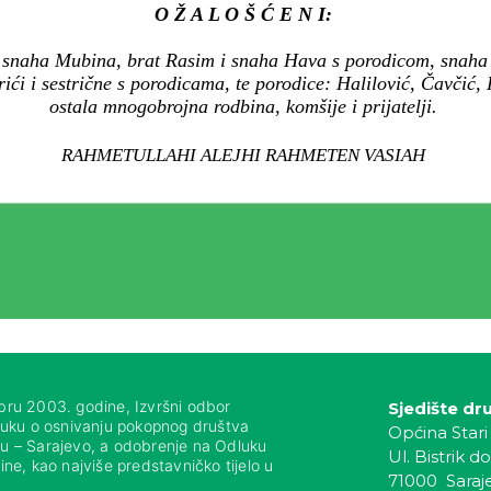
O Ž A L O Š Ć E N I:
 snaha Mubina, brat Rasim i snaha Hava s porodicom, snaha Z
ići i sestrične s porodicama, te porodice: Halilović, Čavčić, 
ostala mnogobrojna rodbina, komšije i prijatelji.
RAHMETULLAHI ALEJHI RAHMETEN VASIAH
bru 2003. godine, Izvršni odbor
Sjedište dr
luku o osnivanju pokopnog društva
Općina Stari
nju – Sarajevo, a odobrenje na Odluku
Ul. Bistrik do
ne, kao najviše predstavničko tijelo u
71000 Saraj