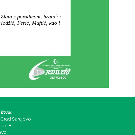
lata s porodicom, bratići i
Hodžić, Ferić, Muftić, kao i
uštva
:
 Grad Sarajevo
 br. 8
evo