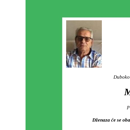
Duboko 
p
Dženaza će se oba