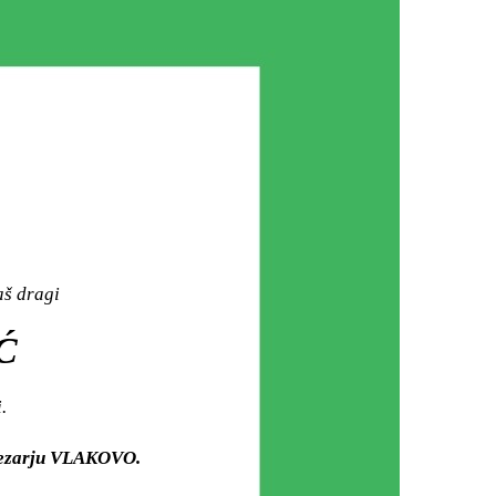
aš dragi
Ć
.
 mezarju VLAKOVO.