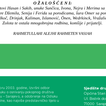
O Ž A L O Š Ć E N I:
tovi Hasan i Sakib, unuke Sunčica, Ivona, Nejra i Merima sa
re Džemila, Senija i Ferida sa porodicama, šura Omer sa po
koč, Drinjak, Kaliman, Islamović, Önen, Wedrkinck, Vražalic
Zolota te ostala mnogobrojna rodbina, komšije i prijatelji.
RAHMETULLAHI ALEJHI RAHMETEN VASIAH
bru 2003. godine, Izvršni odbor
Sjedište dr
luku o osnivanju pokopnog društva
Općina Stari
nju – Sarajevo, a odobrenje na Odluku
Ul. Bistrik do
ne, kao najviše predstavničko tijelo u
71000 Saraj