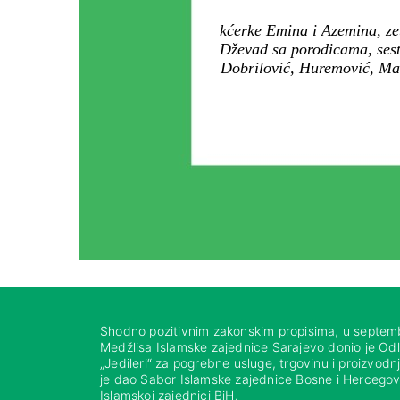
kćerke Emina i Azemina, ze
Dževad sa porodicama, sest
Dobrilović, Huremović, Mal
Shodno pozitivnim zakonskim propisima, u septem
Medžlisa Islamske zajednice Sarajevo donio je Od
„Jedileri“ za pogrebne usluge, trgovinu i proizvod
je dao Sabor Islamske zajednice Bosne i Hercegovi
Islamskoj zajednici BiH.