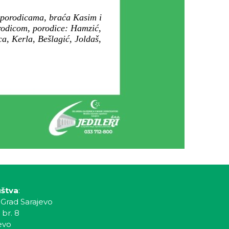
 porodicama, braća Kasim i
rodicom, porodice: Hamzić,
a, Kerla, Bešlagić, Joldaš,
uštva
:
 Grad Sarajevo
 br. 8
evo