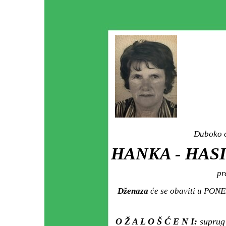
Duboko o
HANKA - HASI
pr
Dženaza
će se obaviti u PONED
O Ž A L O Š Ć E N I:
suprug