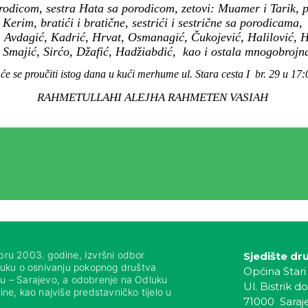
orodicom, sestra Hata sa porodicom, zetovi: Muamer i Tarik, 
Kerim, bratići i bratične, sestrići i sestrične sa porodicama,
ć, Avdagić, Kadrić, Hrvat, Osmanagić, Čukojević, Halilović, 
, Smajić, Sirćo, Džafić, Hadžiabdić, kao i ostala mnogobrojna 
će se proučiti istog dana u kući merhume ul. Stara cesta I br. 29 u 17:0
RAHMETULLAHI ALEJHA RAHMETEN VASIAH
bru 2003. godine, Izvršni odbor
Sjedište dr
luku o osnivanju pokopnog društva
Općina Stari
nju – Sarajevo, a odobrenje na Odluku
Ul. Bistrik do
ne, kao najviše predstavničko tijelo u
71000 Saraj