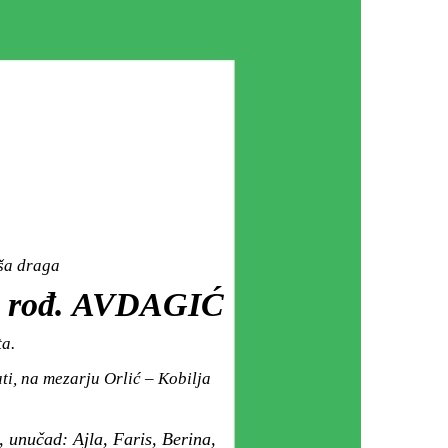
aša draga
rođ. AVDAGIĆ
ta.
i, na mezarju Orlić – Kobilja
 unučad: Ajla, Faris, Berina,