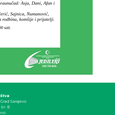
praunučad: Asja, Dani, Afan i
Herić, Sajnica, Numanović,
rodbina, komšije i prijatelji.
0 sati.
uštva
:
 Grad Sarajevo
 br. 8
evo