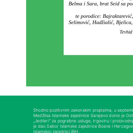
Belma i Sara, brat Seid sa p
te porodice: Bajraktarevi
Selimović, Hadžialić, Bjelica
Tevhid 
Shodno pozitivnim zakonskim propisima, u septem
Medžlisa Islamske zajednice Sarajevo donio je Od
„Jedileri“ za pogrebne usluge, trgovinu i proizvod
je dao Sabor Islamske zajednice Bosne i Hercegovi
Islamskoj zajednici BiH.