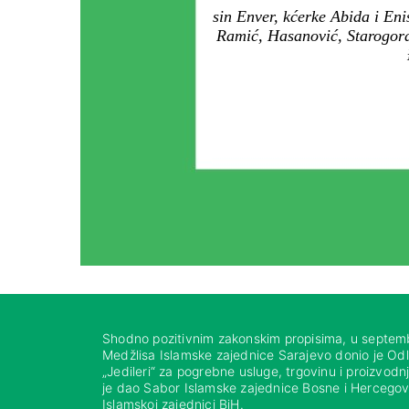
sin Enver, kćerke Abida i Eni
Ramić, Hasanović, Starogorac
Shodno pozitivnim zakonskim propisima, u septem
Medžlisa Islamske zajednice Sarajevo donio je Od
„Jedileri“ za pogrebne usluge, trgovinu i proizvod
je dao Sabor Islamske zajednice Bosne i Hercegovi
Islamskoj zajednici BiH.