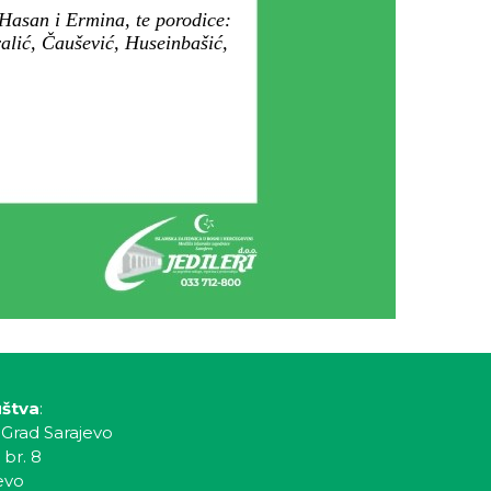
 Hasan i Ermina, te porodice:
alić, Čaušević, Huseinbašić,
uštva
:
 Grad Sarajevo
 br. 8
evo