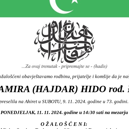
žalošćeni obavještavamo rodbinu, prijatelje i komšije da je n
 AMIRA (HAJDAR) HIDO rođ
preselila na Ahiret u SUBOTU, 9. 11. 2024. godine u 73. godini.
 u PONEDJELJAK, 11. 11. 2024. godine u 14:30 sati na meza
O Ž A L O Š Ć E N I: