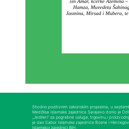
sin Amar, kćerke Azemina –
Hamza, Muvedeta Šahinagić,
Jasmina, Mirsad i Mubera, te 
Shodno pozitivnim zakonskim propisima, u septem
Medžlisa Islamske zajednice Sarajevo donio je Od
„Jedileri“ za pogrebne usluge, trgovinu i proizvod
je dao Sabor Islamske zajednice Bosne i Hercegovi
Islamskoj zajednici BiH.