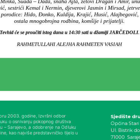
 Minka, Suada – Dada, snaha Ajla, zetovi Dragan i Amir, un
 sestrići Kemal i Nermin, djeverovi Jasmin i Mirsad, jetrve N
porodice: Hido, Đonko, Kuldija, Krajić, Husić, Alajbegović, 
ostala mnogobrojna rodbina, komšije i prijatelji.
Tevhid će se proučiti istog dana u 14:30 sati u džamiji JARČEDOLI
.
RAHMETULLAHI ALEJHA RAHMETEN VASIAH
bru 2003. godine, Izvršni odbor
Sjedište dr
luku o osnivanju pokopnog društva
Općina Stari
nju – Sarajevo, a odobrenje na Odluku
Ul. Bistrik do
ne, kao najviše predstavničko tijelo u
71000 Saraj