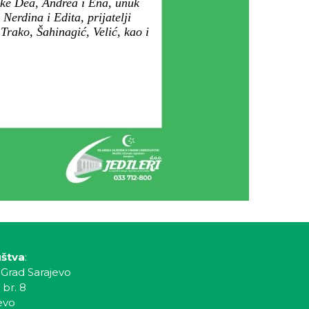
uke Dea, Andrea i Ena, unuk
erdina i Edita, prijatelji
Trako, Šahinagić, Velić, kao i
uštva
:
 Grad Sarajevo
 br. 8
evo