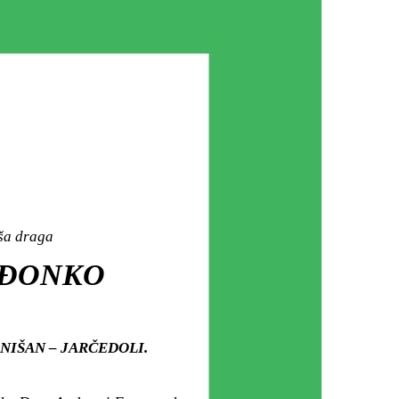
aša draga
. ĐONKO
rju NIŠAN – JARČEDOLI.